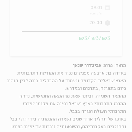
09.01
ה
אנגלית
מיוחדי
ח' בשבט
20:00
₪3/₪3/₪3
מרצה: פרופ'
אביגדור שנאן
בסדרה בת ארבעה מפגשים נכיר את המורשת התרבותית
הארצישראלית הקדומה ונעמוד על ההבדלים בינה לבין הנהוג
כיום בתפילה, בתרגום ובמדרש.
מהמאה השנייה, וביתר שאת מן המאה החמישית, נדחק
המרכז התרבותי בארץ ישראל ופינה את מקומו למרכז
התרבותי העולה ופורח בבבל.
בסופו של תהליך ארוך שנים נשארה ההגמוניה בידי גולי בבל
וההולכים בעקבותיהם, והשפעותיה ניכרות עד ימינו בפיוט