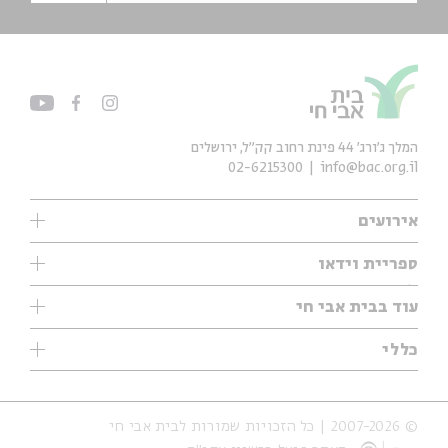
המלך ג'ורג' 44 פינת רחוב קק״ל, ירושלים
02-6215300
info@bac.org.il
אירועים
עיון
ספריית וידאו
אנגלית
ילדים
שיעורי בוקר
עוד בבית אבי חי
מוזיקה
מיוחדים
תערוכות
עיון
כללי
נוער
מיוחדים
מיוחדים
צרו קשר
ספרות ושירה
פודקאסטים מומלצים
ספרות ושירה
אודות
סדרות
כתבות
© 2007-2026 | כל הזכויות שמורות לבית אבי חי
הצהרת נגישות
אירועי עבר
קצה הקרחון