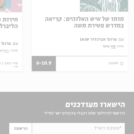
מותו של איש האלוהים: קריאה
חירות 
במדרש פטירת משה
הליברל
עם:
פרופ' אביגדור שנאן
עם:
פרופ' 
מתוך:
סדר בוקר
מתוך:
האופצי
6-10.9
סדר בוקר
ו
zoom
הישארו מעודכנים
הירשמו לניוזלטר שלנו וקבלו עדכונים ישר למייל
*כתובת דוא"ל
הרשמה