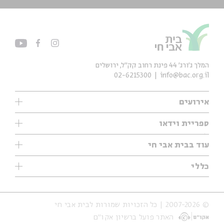
המלך ג'ורג' 44 פינת רחוב קק״ל, ירושלים
02-6215300
info@bac.org.il
אירועים
עיון
ספריית וידאו
אנגלית
ילדים
שיעורי בוקר
עוד בבית אבי חי
מוזיקה
מיוחדים
תערוכות
עיון
כללי
נוער
מיוחדים
מיוחדים
צרו קשר
ספרות ושירה
פודקאסטים מומלצים
ספרות ושירה
אודות
סדרות
כתבות
© 2007-2026 | כל הזכויות שמורות לבית אבי חי
הצהרת נגישות
אירועי עבר
קצה הקרחון
האתר פועל ברשיון אקו״ם
תנאי שימוש והצהרת פרטיות
אירועים בירושלים
על הדרך