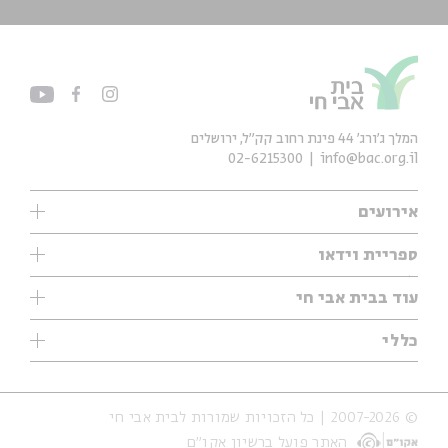
המלך ג'ורג' 44 פינת רחוב קק״ל, ירושלים
02-6215300
info@bac.org.il
אירועים
עיון
ספריית וידאו
אנגלית
ילדים
שיעורי בוקר
עוד בבית אבי חי
מוזיקה
מיוחדים
תערוכות
עיון
כללי
נוער
מיוחדים
מיוחדים
צרו קשר
ספרות ושירה
פודקאסטים מומלצים
ספרות ושירה
אודות
סדרות
כתבות
© 2007-2026 | כל הזכויות שמורות לבית אבי חי
הצהרת נגישות
אירועי עבר
קצה הקרחון
האתר פועל ברשיון אקו״ם
תנאי שימוש והצהרת פרטיות
אירועים בירושלים