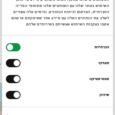
סגור
השימוש באתר שלנו עם השותפים שלנו מתחומי המדיה
החברתית, הפרסום וניתוח הנתונים. גורמים אלה עשויים
לשלב את הנתונים האלה עם מידע אחר שסיפקתם או שהם
אספו בעקבות השימוש שעשיתם בשירותים שלהם.
שיתוף
הוספה ליומן
הרשמה לאירועים דומים
בחירת
הכרחיות
הסכמה
רוצים לדעת מה קורה
בבית אבי חי לפני כולם?
תעדוף
עוד בבית אבי חי
הרשמו לניוזלטר שלנו
סטטיסטיקה
שיווק
*כתובת דוא"ל