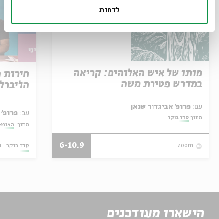
לדחות
מותו של איש האלוהים: קריאה
חירות 
במדרש פטירת משה
הליברל
עם:
פרופ' אביגדור שנאן
עם:
פרופ' 
מתוך:
סדר בוקר
מתוך:
האופצי
6-10.9
סדר בוקר
ו
zoom
הישארו מעודכנים