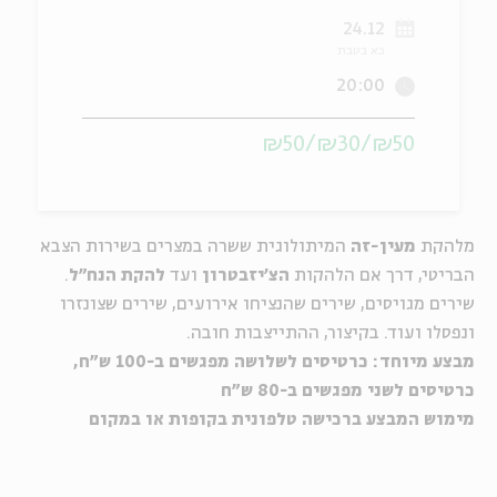
24.12
ה
אנגלית
מיוחדי
כא בטבת
20:00
₪50/₪30/₪50
מלהקת
מעין-זה
המיתולוגית ששרה במצרים בשירות הצבא
הבריטי, דרך אם הלהקות
הצ'יזבטרון
ועד
להקת הנח"ל
.
שירים מגויסים, שירים שהנציחו אירועים, שירים שצונזרו
ונפסלו ועוד. בקיצור, ההתייצבות חובה.
מבצע מיוחד: כרטיסים לשלושה מפגשים ב-100 ש"ח,
כרטיסים לשני מפגשים ב-80 ש"ח
מימוש המבצע ברכישה טלפונית בקופות או במקום