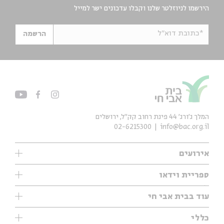
הירשמו לניוזלטר שלנו וקבלו עדכונים ישר למייל
*כתובת דוא"ל
הרשמה
המלך ג'ורג' 44 פינת רחוב קק״ל, ירושלים
02-6215300
info@bac.org.il
אירועים
עיון
ספריית וידאו
אנגלית
ילדים
שיעורי בוקר
עוד בבית אבי חי
מוזיקה
מיוחדים
תערוכות
עיון
כללי
נוער
מיוחדים