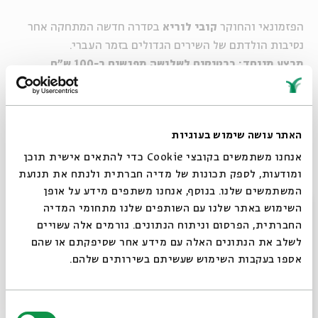
הפזמונאי והחוקר
קובי לוריא
בסדרה חדשה המתחקה אחר
נסיבות הולדתם של השירים הגדולים בזמר העברי.
מבצע מיוחד: כרטיסים לשלושה מפגשים ב-100 ש"ח,
כרטיסים לשני מפגשים ב-80 ש"ח
מימוש המבצע ברכישה טלפונית בקופות או במקום
האתר עושה שימוש בעוגיות
אנחנו משתמשים בקובצי Cookie כדי להתאים אישית תוכן
שיתוף
הוספה ליומן
הרשמה לאירועים דומים
ומודעות, לספק תכונות של מדיה חברתית ולנתח את תנועת
המשתמשים שלנו. בנוסף, אנחנו משתפים מידע על אופן
סגור
השימוש באתר שלנו עם השותפים שלנו מתחומי המדיה
החברתית, הפרסום וניתוח הנתונים. גורמים אלה עשויים
תגיות:
סדרות
לשלב את הנתונים האלה עם מידע אחר שסיפקתם או שהם
אספו בעקבות השימוש שעשיתם בשירותים שלהם.
אירועים נוספים בסדרה
בחירת