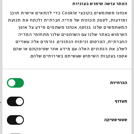
18:15 – התכנסות | 18:30 – תחילת הסדנה | 22:00
–
סיום
האתר עושה שימוש בעוגיות
אנחנו משתמשים בקובצי Cookie כדי להתאים אישית תוכן
מפגשי הסדנה:
ומודעות, לספק תכונות של מדיה חברתית ולנתח את תנועת
מפגש ראשון 03.02:
סדנת לימוד ופוטותרפיה בהנחיית שי
המשתמשים שלנו. בנוסף, אנחנו משתפים מידע על אופן
סגור
גיליס ותות שגיא פוליצר
השימוש באתר שלנו עם השותפים שלנו מתחומי המדיה
החברתית, הפרסום וניתוח הנתונים. גורמים אלה עשויים
מפגש שני 10.02:
סדנת לימוד וכתיבה לבמה, בהנחיית שי
לשלב את הנתונים האלה עם מידע אחר שסיפקתם או שהם
גיליס ויונתן בלומנפלד
אספו בעקבות השימוש שעשיתם בשירותים שלהם.
מפגש שלישי 17.02 :
סדנת לימוד ויצירה עם חומרים מהטבע,
בהנחיית שי גיליס וננה ורשבסקי
מפגשי רביעי 24.02:
סדנת לימוד ויצירה בפחמימות,
בחירת
בהנחיית שי גיליס ורוני ביטון
הכרחיות
הסכמה
רוצים לדעת מה קורה
בבית אבי חי לפני כולם?
תעדוף
שיתוף
הוספה ליומן
הרשמה לאירועים דומים
הרשמו לניוזלטר שלנו
סטטיסטיקה