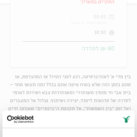
התקיים בתאריך:
ה
אנגלית
מיוחדי
03.02
מפגש ראשון
טז בשבט
18:30
80 ₪ לסדרה
בין מדי א' לאוניברסיטה, רגע לפני הטיול או המועדפת, או
סתם בזמן הזה שלא בטוח איפה אתם בכלל ומה תעשו מחר –
בית אבי חי מזמין משוחררי ומשוחררות צבא ושירות לאומי
לסדרה של סדנאות לימוד, יצירה ושיתוף. נצלול אל המעברים
ואל זמן ״בין השמשות״, אל תקופת ה״בינתיים״ שאנחנו חיים
בה, ומתוכה נבקש ליצור ולהתבטא. בכל מפגש נשלב בין לימוד
ובין התנסות ויצירה בכלים אומנותיים מתחומים מגוונים.