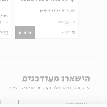
ל באריזה קטנה
עם:
פרופ' אביגדור שנאן
עם:
פר
מתוך:
סדר בוקר
מתוך:
ה
27/07/26
zoom
סדר בו
6-10.9
הישארו מעודכנים
הירשמו לניוזלטר שלנו וקבלו עדכונים ישר למייל
*כתובת דוא"ל
הרשמה