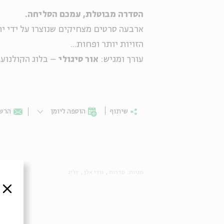
הסדרה מבוטלת, עמכם הסליחה.
ארבעה סרטים מצחיקים שנוצרו על ידי יה
הזויות יותר ופחות...
עורך ומגיש:
אור סיגולי
– בלוג הקולנוע 
שיתוף
הוספה ליומן
הרשמ
תגיות:
סדרות
וודי אלן
זליג
סגור