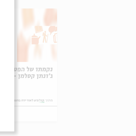
נקמתו של הפטיש הע
ג'ונתן קסלמן - 2003
מתוך:
קולנוע לאור ירח בחצר בית אבי ח
3