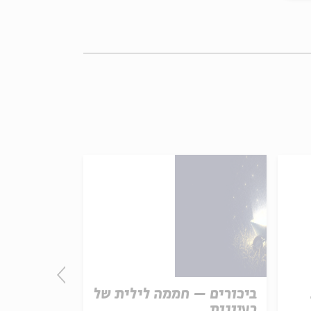
ביכורים – חממה לילית של
התורה - חו
רעיונות
אמת נצחית