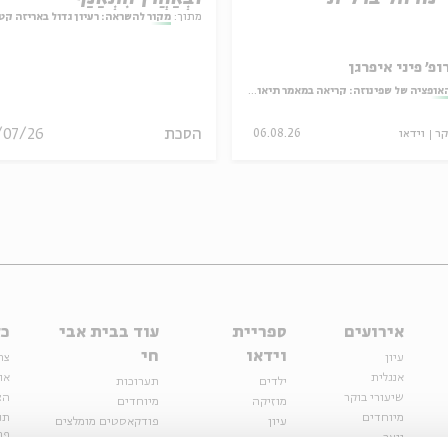
מתוך:
מקור להשראה: רעיון גדול באריזה קט
ופ' פיני איפרגן
אופציה של שפינוזה: קריאה במאמר תיאולוגי־מדיני
הסכת
/07/26
קר
וידאו
06.08.26
אירועים
ספריית
עוד בבית אבי
כל
וידאו
חי
עיון
צר
אנגלית
או
ילדים
תערוכות
שיעורי בוקר
הצ
מוזיקה
מיוחדים
מיוחדים
תנ
עיון
פודקאסטים מומלצים
פר
נוער
מיוחדים
כתבות