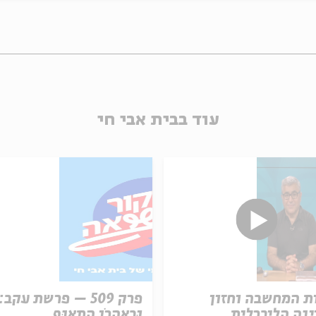
עוד בבית אבי חי
ת המחשבה וחזון
פרק 509 – פרשת עקב:
נה הליברלית
וּבְאַהֲרֹן הִתְאַנַּף