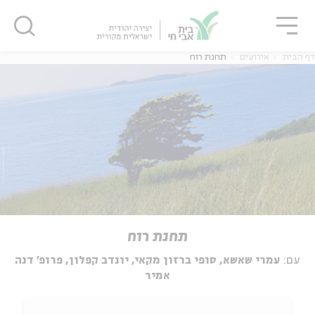
גור
סגור
סגור
דף הבית
אירועים
תחנת רוח
תחנת רוח
עם:
עמרי שאשא, סופי ברזון מקאי, יונדב קפלון, פרופ' דנה
אמיר