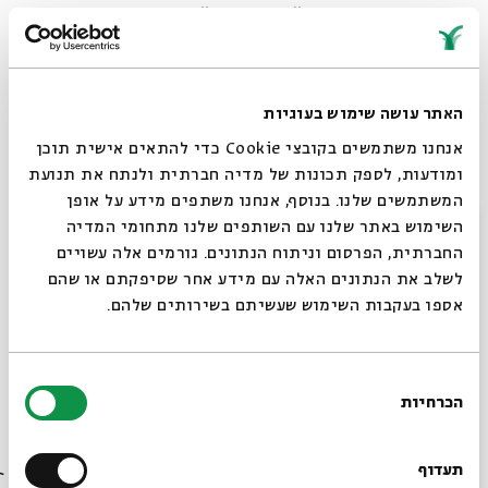
השנה, יום הכיפורים, "ספר השבת" ועוד.
זוכה פרס רוה"מ לשירה (פעמיים) ונחשב למוביל הרנסנס
הלירי-רליגיוזי בציבור הדתי לאומי.
יונדב קפלון מנחה סדנאות כתיבה למורים, רבנים,
האתר עושה שימוש בעוגיות
רופאים, פסיכולוגים וקציני צה"ל.
אנחנו משתמשים בקובצי Cookie כדי להתאים אישית תוכן
ומודעות, לספק תכונות של מדיה חברתית ולנתח את תנועת
הוא יוצר תרגילי יצירה ייחודיים בהשראת מגוון רחב מאוד
המשתמשים שלנו. בנוסף, אנחנו משתפים מידע על אופן
של טקסטים (שירת סין העתיקה, שירי הייקו, רבינדרנת
סגור
השימוש באתר שלנו עם השותפים שלנו מתחומי המדיה
טאגור, שירת העולם והשירה העברית המודרנית).
החברתית, הפרסום וניתוח הנתונים. גורמים אלה עשויים
לאחרונה ראה אור ספרו "בעוד שהיו הולכים - מבחר
לשלב את הנתונים האלה עם מידע אחר שסיפקתם או שהם
אספו בעקבות השימוש שעשיתם בשירותים שלהם.
אגדות הזוהר והרהורים".
פרופ' דנה אמיר
היא פסיכולוגית-קלינית,
בחירת
הכרחיות
פסיכואנליטיקאית-מנחה בחברה הפסיכואנליטית
הסכמה
רוצים לדעת מה קורה
בישראל, פרופ' מן המניין וראש מסלול הדוקטורט
בבית אבי חי לפני כולם?
תעדוף
הבין-תחומי בפסיכואנליזה באוניברסיטת חיפה בביה"ס