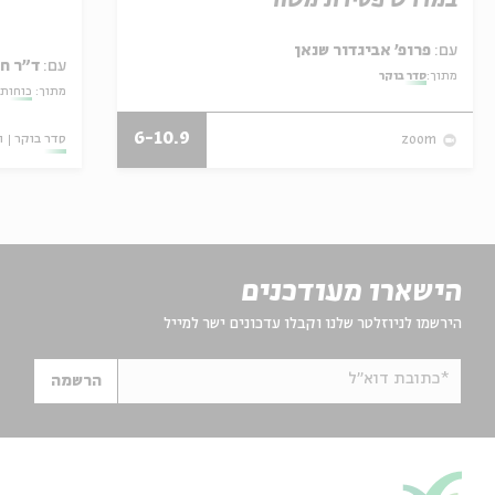
במדרש פטירת משה
עם:
פרופ' אביגדור שנאן
עם:
ד"ר ח
מתוך:
סדר בוקר
מתוך:
כוחות 
6-10.9
סדר בוקר
ו
zoom
הישארו מעודכנים
הירשמו לניוזלטר שלנו וקבלו עדכונים ישר למייל
*כתובת דוא"ל
הרשמה