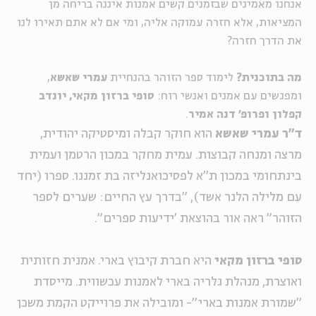
אנחנו מאמינים שבזמנים קשים אמנות איננה בריחה מן
המציאות
,
אלא חזרה עמוקה אליה,
ומי אם לא אתם
תאירו
לנו
את הדרך חזרה
?
מה בתוכנית?
לימוד
ספר ה
זוהר
בהנחיית
עמרי שאשא
,
ו
מפגשים עם א
מנים ואנשי רוח:
סופי ברזון
מקאי
, יונדב
קפלון ופרופ' דנה אמיר
.
ד"ר עמרי שאשא
הוא חוקר קבלה ומיסטיקה יהודית,
מרצה ומנחה קבוצות. עמית מחקר במכון הרטמן ועמית
בינתחומי במכון ת"א לפסיכואנליזה בת זמננו. ספרו (יחד
עם מלילה הלנר אשד), "בדרך עץ החיים: שערים לספר
הזוהר" ראה אור בהוצאת 'ידיעות ספרים".
סופי ברזון מקאי
היא חברת קיבוץ בארי. אמנית חזותית
ואוצרת, מנהלת גלריה בארי לאמנות עכשווית. מייסדת
"שמורת אמנות בארי"- ומובילה את פרוייקט הקמת משכן