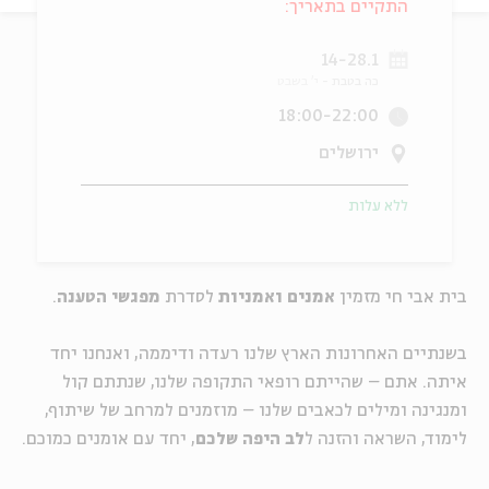
התקיים בתאריך:
ה
אנגלית
מיוחדי
14-28.1
כה בטבת
י' בשבט
18:00-22:00
ירושלים
ללא עלות
בית אבי חי מזמין
א
מנים
וא
מניות
לסדרת
מפגשי הטענה
.
בשנתיים האחרונות הארץ שלנו רעדה ודיממה, ואנחנו יחד
איתה.
אתם
–
שהייתם רופאי התקופה שלנו
,
שנתתם קול
ומנגינה ומילים לכאבים שלנו
–
מוזמנים למרחב של שיתוף,
לימוד, השראה והזנה ל
לב היפה שלכם
, יחד עם אומנים כמוכם.