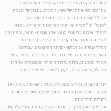
האמנות בקיבוץ בארי- פרוייקט דיפלומטי בילטרלי
בתרומה נשיאותית של נשיא גרמניה. בוגרת של תכנית
מנדל למנהיגות תרבות בנגב ותכנית"מנט-אור
למנכל"ים" מבית קרן עוגן והסוכנות היהודית. בוגרת
לימודי צילום בלימודי החוץ של הטכניון- חיפה, והמחלקה
לצילום במקרה אובסקורה. למדה אוצרות בתכנית
הבינלאומית של קלישר-סמינר הקיבוצים. עבודתה
האמנותית זכתה בפרסים רבים - פרס עידוד היצירה של
משרד התרבות, מלגת עידוד היצירה האמנותית של קרן
חבצלת, מפעל הפיס, הקרן ליוצרים עצמאיים ועוד.
יונדב קפלון
, נולד באוסטרליה ועלה לישראל בשנת 1970.
משורר, סופר, עורך ומורה רוחני. שירתו משלבת מסורת
יהודית ומודרניות.
ערך את "ממך אליך" - מחזורי תפילה הגות וחוויה לראש