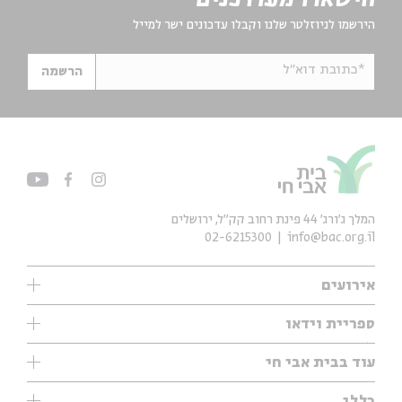
הירשמו לניוזלטר שלנו וקבלו עדכונים ישר למייל
*כתובת דוא"ל
הרשמה
המלך ג'ורג' 44 פינת רחוב קק״ל, ירושלים
02-6215300
info@bac.org.il
אירועים
עיון
ספריית וידאו
אנגלית
ילדים
שיעורי בוקר
עוד בבית אבי חי
מוזיקה
מיוחדים
תערוכות
עיון