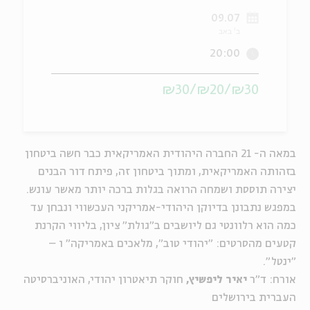
09.07
ה
אנגלית
מיוחדי
ב' באב
20:00
₪30/₪20/₪30
במאה ה- 21 החברה היהודית האמריקאית כבר חשה ביטחון
בזהותה האמריקאית, ומתוך ביטחון זה, פיתח דור הבנים
יצירה תוססת ושמחה הרואה בגלות ברכה יותר מאשר עונש.
במפגש נתבונן בדיוקן היהודי-אמריקני העכשווי ונבחן עד
כמה הוא רלוונטי גם ליושבים ב"גולת" ציון, בליווי הקרנת
קטעים מהסרטים: "יהודי טוב", מלאכים באמריקה" ו –
"ינטל".
אורח: ד"ר
יאיר ליפשיץ,
חוקר תיאטרון יהודי, האוניברסיטה
העברית בירושלים