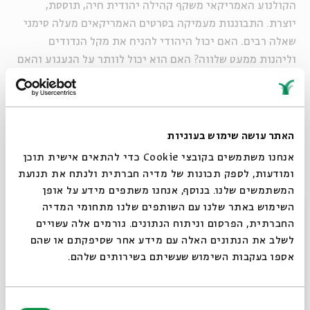
הקולנוע האמריקאי משקף קהילה יהודית חיה, תוססת,
יוצרת. התבוננות מעמיקה בסרטים האמריקאים מעלה סימני
שאלה רבים. האם יכול היהודי להניח את מקל הנדודים
וליהנות ממעט שלווה? האם הוא יכול לוותר על הגעגוע והאם
החלום האמריקאי הוא בכלל חלום יהודי?
עורך ומרצה: חוקר הקולנוע
יובל ריבלין
האתר עושה שימוש בעוגיות
שיתוף
הוספה ליומן
הרשמה לאירועים דומים
אנחנו משתמשים בקובצי Cookie כדי להתאים אישית תוכן
ומודעות, לספק תכונות של מדיה חברתית ולנתח את תנועת
המשתמשים שלנו. בנוסף, אנחנו משתפים מידע על אופן
תגיות:
סדרות
יובל ריבלין
ד
סגור
השימוש באתר שלנו עם השותפים שלנו מתחומי המדיה
החברתית, הפרסום וניתוח הנתונים. גורמים אלה עשויים
לשלב את הנתונים האלה עם מידע אחר שסיפקתם או שהם
אירועים נוספים בסדרה
אספו בעקבות השימוש שעשיתם בשירותים שלהם.
בחירת