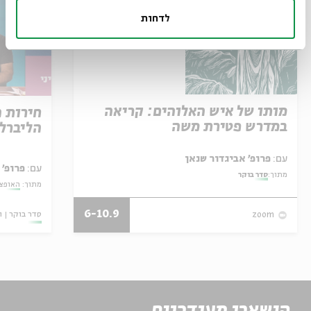
לדחות
מותו של איש האלוהים: קריאה
חירות 
במדרש פטירת משה
הליברל
עם:
פרופ' אביגדור שנאן
עם:
פרופ' 
מתוך:
סדר בוקר
מתוך:
האופצי
6-10.9
סדר בוקר
ו
zoom
הישארו מעודכנים