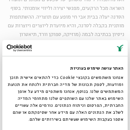
השראה מכל הרקעים, מפגשי יצירה וליווי אומנותי. בסוף
הסדנה יעלה בבית אבי חי מופע עם תוצריה. ההשתתפות
מותנית בקבלה לסדנה, והיא מיועדת ליוצרים ויוצרות עם
ניסיון בכתיבה לבמה (מוזיקה, ספוקן וורד, תיאטרון
ועוד), ושיצירות פרי עטם עלו על הבמות.
בסדנה 11 מפגשים קבוצתיים (עשרה מפגשים לפני אירוע
האתר עושה שימוש בעוגיות
הסיום ואחד לאחריו) בהנחייתם של יונתן בלומנפלד ודנה
אנחנו משתמשים בקובצי Cookie כדי להתאים אישית תוכן
בר לב. כהכנה לערב המופע, כל אחד מהממשתתפים/ות
ומודעות, לספק תכונות של מדיה חברתית ולנתח את תנועת
יקבל שתי פגישות עבודה אישיות. רונה קינן תלווה את
המשתמשים שלנו. בנוסף, אנחנו משתפים מידע על אופן
המוזיקאים/ות ויעל טל תלווה את הכותבים/ות לבמה.
סגור
השימוש באתר שלנו עם השותפים שלנו מתחומי המדיה
החברתית, הפרסום וניתוח הנתונים. גורמים אלה עשויים
לשלב את הנתונים האלה עם מידע אחר שסיפקתם או שהם
תאריכים:
אספו בעקבות השימוש שעשיתם בשירותים שלהם.
3.11.25 מפגש ראשון