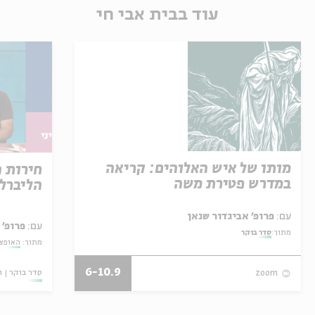
עוד בבית אבי חי
מותו של איש האלוהים: קריאה
חירות 
במדרש פטירת משה
הליברל
עם:
פרופ' אביגדור שנאן
עם:
פרופ' 
מתוך:
סדר בוקר
מתוך:
האופצי
6-10.9
סדר בוקר
ו
zoom