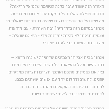
האוויר הזה שעוד עובר בקנה הנשימה שלנו אל הריאות?
תרבות שואלת שאלות על המקום שבו אנחנו חיים - על
מה שיש ועל מה שהיינו רוצים שיהיה בו. תרבות שואלת מי
אנחנו במקום הזה בזמן הזה? ובין השורות - עם מודעות
עצמית וניסיון לא להיות יומרנית מדי - היא גם שואלת -
מה בכוחה לעשות כדי לעורר שינוי?
אנחנו בבית אבי חי מאמינים שליצירה יש כוח מרפא –
כוח להשפיע על המציאות, על השיח הציבורי ועל חיינו
כאן. אנו מזמינים אתכם ואתכן, יוצרים ויוצרות ממגזרים
שונים, לחשוב ולחלום יחד עם אנשים ששונים מכם.
להתחכך ברעיונות ובטקסטים מהתרבות העברית
לדורותיה, וכמובן גם ליצור יצירות חדשות.
הסדנה תכלול לימוד משותף של טקסטים מכוננים ומעוררי