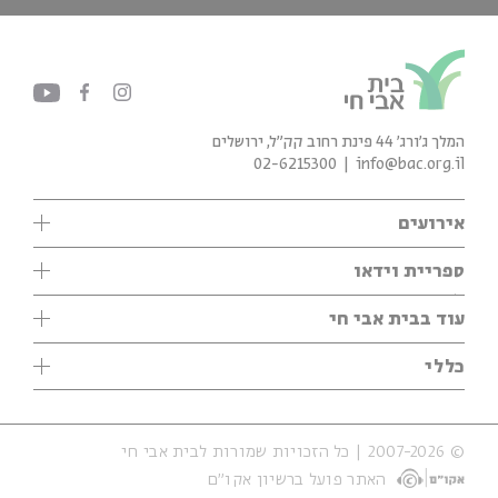
המלך ג'ורג' 44 פינת רחוב קק״ל, ירושלים
02-6215300
info@bac.org.il
אירועים
עיון
ספריית וידאו
אנגלית
ילדים
שיעורי בוקר
עוד בבית אבי חי
מוזיקה
מיוחדים
תערוכות
עיון
כללי
נוער
מיוחדים
מיוחדים
צרו קשר
ספרות ושירה
פודקאסטים מומלצים
ספרות ושירה
אודות
סדרות
כתבות
© 2007-2026 | כל הזכויות שמורות לבית אבי חי
הצהרת נגישות
אירועי עבר
קצה הקרחון
האתר פועל ברשיון אקו״ם
תנאי שימוש והצהרת פרטיות
אירועים בירושלים
על הדרך