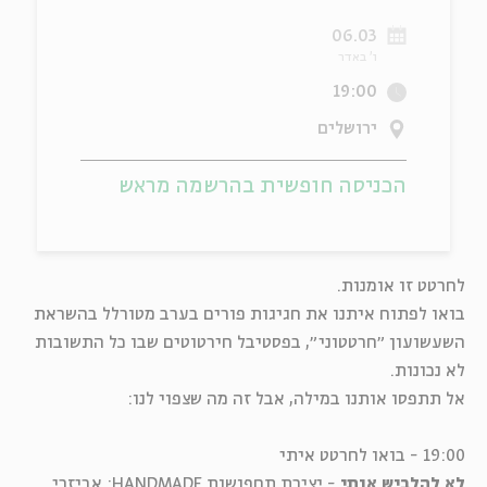
06.03
ה
אנגלית
מיוחדי
ו' באדר
19:00
ירושלים
הכניסה חופשית בהרשמה מראש
לחרטט זו אומנות.
בואו לפתוח איתנו את חגיגות פורים בערב מטורלל בהשראת
השעשועון ״חרטטוני״, בפסטיבל חירטוטים שבו כל התשובות
לא נכונות.
אל תתפסו אותנו במילה, אבל זה מה שצפוי לנו:
19:00 - בואו לחרטט איתי
לא להלביש אותי
- יצירת תחפושות HANDMADE: אביזרי