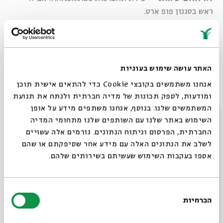
ראש בסגנון פופ ארט.
לא לאפר אותי
- דוכן איפור של הביוקר.
לא לצלם אותי
- צילומי מגנטים שתעדיפו לשכוח.
איזו ארוחה, חוויה ממש
- מפגש מחזור של כל החטיפים
ממשלוחי המנות מהיסודי, בחיזוק צבעי מאכל ומונוסודיום
האתר עושה שימוש בעוגיות
גלוטמט.
אנחנו משתמשים בקובצי Cookie כדי להתאים אישית תוכן
וגם אל תלעס, זה מעצבן אותי
- אריזת משלוחי מנות
ומודעות, לספק תכונות של מדיה חברתית ולנתח את תנועת
לחיילים בסגנון בזוקה.
המשתמשים שלנו. בנוסף, אנחנו משתפים מידע על אופן
איך בא לי קולאז׳ מוזר, לצאת מהקופסה
- יצירת קולאז׳ים
סגור
השימוש באתר שלנו עם השותפים שלנו מתחומי המדיה
עם משפטי העצמה מעלי אקספרס.
החברתית, הפרסום וניתוח הנתונים. גורמים אלה עשויים
לשלב את הנתונים האלה עם מידע אחר שסיפקתם או שהם
20:30 - כשלונות צעירים
אספו בעקבות השימוש שעשיתם בשירותים שלהם.
הופעות צעירים עם אנסמבל האימפרו "תרבות יום ה", וקטעי
ספוקן של קבוצת "משחקים במילים".
בחירת
הכרחיות
הסכמה
21:00 - חרטטוני live
רוצים לדעת מה קורה
שעשועון חרטטוני חי עם אור בוטבול ועמרי הכהן.