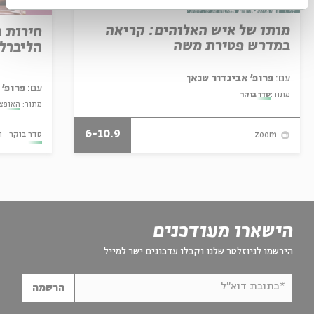
מותו של איש האלוהים: קריאה
חירות 
במדרש פטירת משה
הליברל
עם:
פרופ' אביגדור שנאן
עם:
פרופ' 
מתוך:
סדר בוקר
מתוך:
האופצי
6-10.9
סדר בוקר
ו
zoom
הישארו מעודכנים
הירשמו לניוזלטר שלנו וקבלו עדכונים ישר למייל
*כתובת דוא"ל
הרשמה