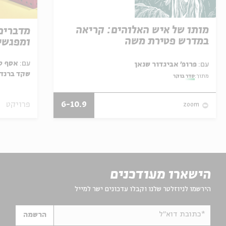
מותו של איש האלוהים: קריאה
מדברים
במדרש פטירת משה
ומפגשי
עם:
אסף סב
עם:
פרופ' אביגדור שנאן
שקד ברנד,
מתוך:
סדר בוקר
6-10.9
פרויקט
zoom
הישארו מעודכנים
הירשמו לניוזלטר שלנו וקבלו עדכונים ישר למייל
*כתובת דוא"ל
הרשמה