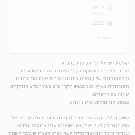
05.12
ה
אנגלית
מיוחדי
כא בכסלו
19:30
ללא עלות
קולנוע ישראלי על קבוצות בחברה
סדרת מפגשים העוסקת בקווי השבר בחברה הישראלית
ובהתמודדות של קבוצות בתוכה עם המציאות התרבותית
והחברתית בארץ. בכל מפגש יוקרן סרט באורך מלא ותתקיים
שיחה עם היוצרים.
מנחה:
דני מוג'ה
, איש קולנוע
סשה, בן 22, רוצה יותר מכול להתנתק מעברו ולהיות ישראלי.
הוא עונה רק לשם יאיר, גם כשפונים אליו ברוסית, ומדבר
עברית בלבד. יום אחד נתקל סשה בפרט מעברו שעומד לשנות