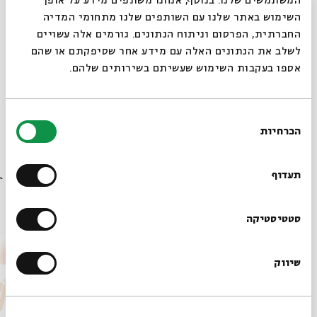
המשתמשים שלנו. בנוסף, אנחנו משתפים מידע על אופן
כל הסרטים בסדרה הופקו בתמיכת קרן אבי חי
סגור
השימוש באתר שלנו עם השותפים שלנו מתחומי המדיה
החברתית, הפרסום וניתוח הנתונים. גורמים אלה עשויים
לשלב את הנתונים האלה עם מידע אחר שסיפקתם או שהם
אספו בעקבות השימוש שעשיתם בשירותים שלהם.
שיתוף
הוספה ליומן
הרשמה לאירועים דומים
בחירת
הכרחיות
הסכמה
רוצים לדעת מה קורה
תגיות:
סדרות
קולנוע ישראלי
סדרה
סרטים
בבית אבי חי לפני כולם?
תעדוף
אירועים נוספים בסדרה
הרשמו לניוזלטר שלנו
סטטיסטיקה
שיווק
*כתובת דוא"ל