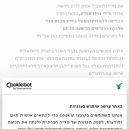
את חייו ולהוביל אותו לדרך חדשה.
אורח:
גילי גולדשמיט,
במאי הסרט
הכניסה ללא תשלום על בסיס מקום פנוי
חלוקת כרטיסים מהשעה 18:30
כל הסרטים בסדרה הופקו בתמיכת קרן אבי חי
סדרת מפגשים העוסקת בקווי השבר בחברה הישראלית
ובהתמודדות של קבוצות בתוכה עם המציאות התרבותית
והחברתית בארץ. בכל מפגש יוקרן סרט באורך מלא ותתקיים
שיחה עם היוצרים.
מנחה:
דני מוג'ה
, איש קולנוע
הכניסה ללא תשלום על בסיס מקום פנוי
האתר עושה שימוש בעוגיות
חלוקת כרטיסים מהשעה 18:30
אנחנו משתמשים בקובצי Cookie כדי להתאים אישית תוכן
ומודעות, לספק תכונות של מדיה חברתית ולנתח את תנועת