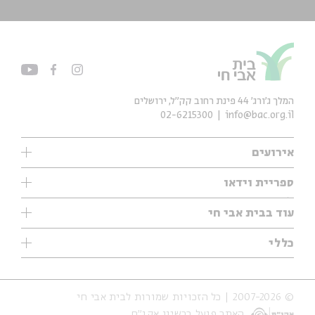
המלך ג'ורג' 44 פינת רחוב קק״ל, ירושלים
02-6215300
info@bac.org.il
אירועים
עיון
ספריית וידאו
אנגלית
ילדים
שיעורי בוקר
עוד בבית אבי חי
מוזיקה
מיוחדים
תערוכות
עיון
כללי
נוער
מיוחדים
מיוחדים
צרו קשר
ספרות ושירה
פודקאסטים מומלצים
ספרות ושירה
אודות
סדרות
כתבות
© 2007-2026 | כל הזכויות שמורות לבית אבי חי
הצהרת נגישות
אירועי עבר
קצה הקרחון
האתר פועל ברשיון אקו״ם