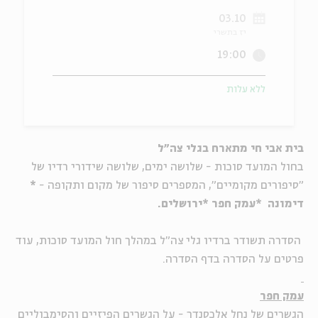
03.10
ה
אנגלית
מיוחדי
יז בתשרי
19:00
ללא עלות
בית אבי חי מתארח בגלי צה"ל
בחול המועד סוכות - שלושה ימים, שלושה שידורי רדיו של
"סיפורים מקומיים", המספרים סיפור של מקום ותקופה -
*
דימונה *עמק חפר *ירושלים.
הסדרה תשודר ברדיו גלי צה"ל במהלך חול המועד סוכות, עוד
פרטים על הסדרה בדף הסדרה.
עמק חפר
הגשרים של נחל אלכסנדר - על הגשרים הפיזיים והסימבוליים