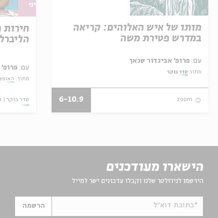
מותו של איש האלוהים: קריאה
חירות 
במדרש פטירת משה
הליברל
עם:
פרופ' אביגדור שנאן
עם:
פרופ' 
מתוך:
סדר בוקר
מתוך:
האופצי
6-10.9
סדר בוקר
ו
zoom
הישארו מעודכנים
הירשמו לניוזלטר שלנו וקבלו עדכונים ישר למייל
*כתובת דוא"ל
הרשמה