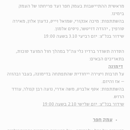
מראשית ההתיישבות בעמק חפר ועד פריחתו של העמק
בימינו.
בהשתתפות: מיכה אנקורי, שמואל וייס, גדעון אלון, מאירה
סורפין , יהודה דויטשר, ניסים אלמון.
שידור בגל"צ: יום רביעי 3.10 בשעה 19:00
הסדרה תשודר ברדיו גלי צה"ל במהלך חול המועד סוכות,
בתאריכים הבאים:
דימונה
על תרבות ויצירה ייחודית שהתפתחה בדימונה, בעבר ובהווה
– אז והיום.
בהשתתפות: אסף אלברט, משה אדרי, נועה רבן קנולר, עודד
הרוש.
שידור בגל"צ: יום שלישי 2.10 בשעה 19:00
עמק חפר