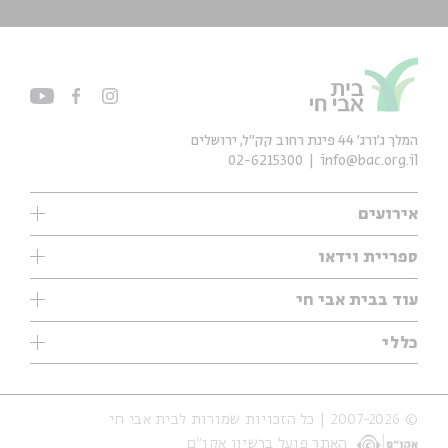
המלך ג'ורג' 44 פינת רחוב קק״ל, ירושלים
02-6215300
info@bac.org.il
אירועים
עיון
ספריית וידאו
אנגלית
ילדים
שיעורי בוקר
עוד בבית אבי חי
מוזיקה
מיוחדים
תערוכות
עיון
כללי
נוער
מיוחדים
מיוחדים
צרו קשר
ספרות ושירה
פודקאסטים מומלצים
ספרות ושירה
אודות
סדרות
כתבות
© 2007-2026 | כל הזכויות שמורות לבית אבי חי
הצהרת נגישות
אירועי עבר
קצה הקרחון
האתר פועל ברשיון אקו״ם
תנאי שימוש והצהרת פרטיות
אירועים בירושלים