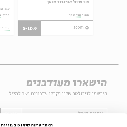
עם:
פרופ' אביגדור שנאן
עם:
פר
מתוך:
סדר בוקר
מתוך:
ה
27/07/26
zoom
סדר בו
6-10.9
הישארו מעודכנים
הירשמו לניוזלטר שלנו וקבלו עדכונים ישר למייל
*כתובת דוא"ל
הרשמה
האתר עושה שימוש בעוגיות