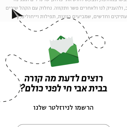
, ולהעניק לנו ולאחרים פשר ותקווה. נחלוק עם הקהל שירים
יקים וחדשים, שמביעים כוונות, תפילות וייחולים,
 ושל רבים.
:
עלמה זהר
סלע | רחלי גלאם | שרית גרין | אביטל הכהן | אורי ויזל |
 אורי דוד שוק | סתיו שיימן | מרדכי שנוולד | אלחנן
רוצים לדעת מה קורה
בבית אבי חי לפני כולם?
ה לאירועים דומים
הרשמו לניוזלטר שלנו