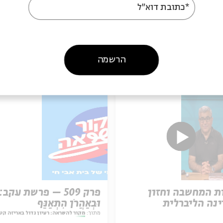
*כתובת דוא"ל
הרשמה
עוד בבית אבי חי
ת המחשבה וחזון
פרק 509 – פרשת עקב:
נה הליברלית
וּבְאַהֲרֹן הִתְאַנַּף
מתוך:
מקור להשראה: רעיון גדול באריזה קט