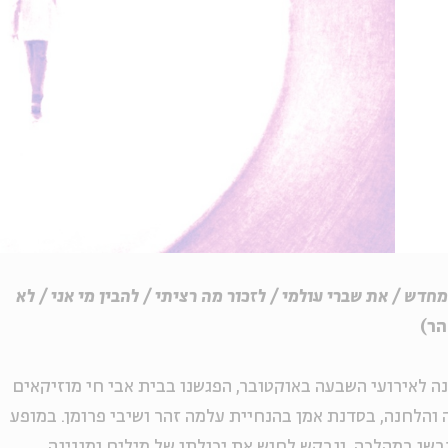
חדש / את שברי עולמי / לזכור מה רציתי / להבין מי אני / לא
הר)
ה לאירועי השבעה באוקטובר, הפגשנו בבית אבי חי מוזיקאים
 והלחנה, בסדנת אמן בהנחיית עלמה זהר ושיבי פרומן. במופע
שו במהלכה, ונבקש לחוש את יכולתן של מילים ומנגינה