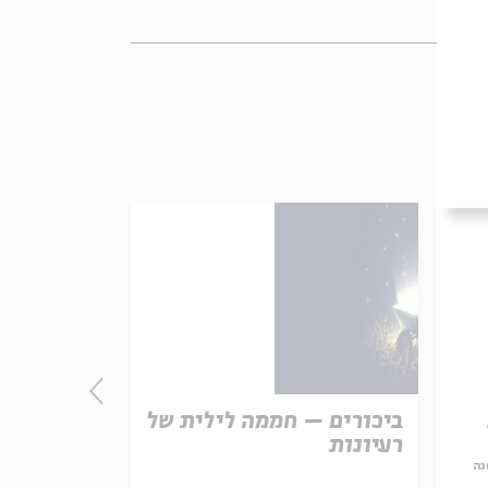
ביכורים – חממה לילית של
התורה - חו
רעיונות
אמת נצחית
נה