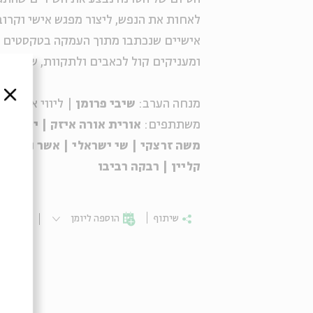
לאחות את הנפש, ליצור מפגש אישי וקרוב
אישיים שנכתבו מתוך העמקה בטקסטים עת
ומעניקים קול לכאבים ולתקוות, של יחיד
סגור
מנחה הערב:
שיבי פרומן
| ליווי אומנותי
משתתפים:
אורית אורה איזק | יפעת בר 
משה זרצקי | שי ישראלי | אשר נכטילר |
קליין | רבקה רביבו
שיתוף
הוספה ליומן
הרשמ