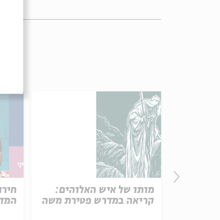
פרק 506 – אווה אילוז (1):
מותו של איש האלוהים:
חירו
באהבה
קריאה במדרש פטירת משה
המדי
ל באריזה קטנה