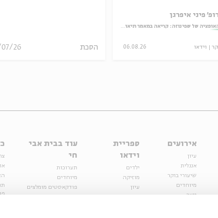
ופ' פיני איפרגן
אופציה של שפינוזה: קריאה במאמר תיאולוגי־מדיני
הסכת
/07/26
קר
וידאו
06.08.26
אירועים
ספריית
עוד בבית אבי
כל
וידאו
חי
עיון
צר
אנגלית
או
ילדים
תערוכות
שיעורי בוקר
הצ
מוזיקה
מיוחדים
מיוחדים
תנ
עיון
פודקאסטים מומלצים
פר
נוער
מיוחדים
כתבות
חנ
ספרות ושירה
ספרות ושירה
קצה הקרחון
סדרות
על הדרך