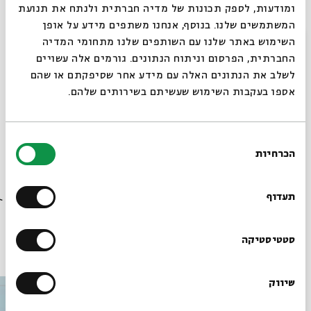
ומודעות, לספק תכונות של מדיה חברתית ולנתח את תנועת
את הסדנה ינחו הסופרת
רות עפרוני, מנחת סדנאות
המשתמשים שלנו. בנוסף, אנחנו משתפים מידע על אופן
לכתיבה
לא בדיונית ומנהלת תוכן ראשית בחברת הפקה
סגור
השימוש באתר שלנו עם השותפים שלנו מתחומי המדיה
בין-לאומית, והמשורר והחוקר ד״ר
עמוס נוי
, חתן פרס גורי
החברתית, הפרסום וניתוח הנתונים. גורמים אלה עשויים
לשירה עברית לשנת 2022.
לשלב את הנתונים האלה עם מידע אחר שסיפקתם או שהם
אספו בעקבות השימוש שעשיתם בשירותים שלהם.
להרשמה
בחירת
הכרחיות
הסכמה
שיתוף
הוספה ליומן
הרשמה לאירועים דומים
רוצים לדעת מה קורה
בבית אבי חי לפני כולם?
תעדוף
הרשמו לניוזלטר שלנו
סטטיסטיקה
עוד בבית אבי חי
שיווק
*כתובת דוא"ל