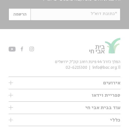
*כתובת דוא"ל
הרשמה
המלך ג'ורג' 44 פינת רחוב קק״ל, ירושלים
02-6215300
info@bac.org.il
אירועים
עיון
ספריית וידאו
אנגלית
ילדים
שיעורי בוקר
עוד בבית אבי חי
מוזיקה
מיוחדים
תערוכות
עיון
כללי
נוער
מיוחדים
מיוחדים
צרו קשר
ספרות ושירה