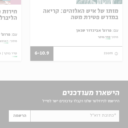
מותו של איש האלוהים: קריאה
חירות 
במדרש פטירת משה
הליברל
עם:
פרופ' אביגדור שנאן
עם:
פרופ' 
מתוך:
סדר בוקר
מתוך:
האופצי
6-10.9
סדר בוקר
ו
zoom
הישארו מעודכנים
הירשמו לניוזלטר שלנו וקבלו עדכונים ישר למייל
*כתובת דוא"ל
הרשמה