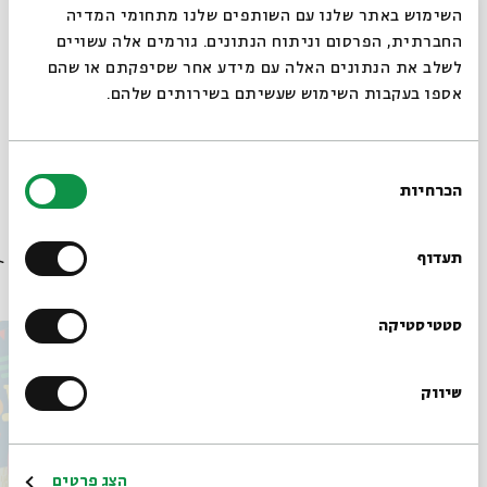
סגור
השימוש באתר שלנו עם השותפים שלנו מתחומי המדיה
חדשים!
החברתית, הפרסום וניתוח הנתונים. גורמים אלה עשויים
לשלב את הנתונים האלה עם מידע אחר שסיפקתם או שהם
הפעילות מכבדת שבת ופתוחה לכולם | האירוע ללא
אספו בעקבות השימוש שעשיתם בשירותים שלהם.
תשלום. יש להזמין כרטיסים מראש
בחירת
שיתוף
הוספה ליומן
הרשמה לאירועים דומים
הכרחיות
הסכמה
רוצים לדעת מה קורה
בבית אבי חי לפני כולם?
תעדוף
אירועים נוספים בסדרה
הרשמו לניוזלטר שלנו
סטטיסטיקה
היום
שיווק
*כתובת דוא"ל
הכרטיסים אזלו
הרשמה
הצג פרטים