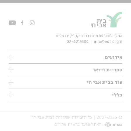
המלך ג'ורג' 44 פינת רחוב קק״ל, ירושלים
02-6215300
info@bac.org.il
אירועים
עיון
ספריית וידאו
אנגלית
ילדים
שיעורי בוקר
עוד בבית אבי חי
מוזיקה
מיוחדים
תערוכות
עיון
כללי
נוער
מיוחדים
מיוחדים
צרו קשר
ספרות ושירה
פודקאסטים מומלצים
ספרות ושירה
אודות
סדרות
כתבות
© 2007-2026 | כל הזכויות שמורות לבית אבי חי
הצהרת נגישות
אירועי עבר
קצה הקרחון
האתר פועל ברשיון אקו״ם
תנאי שימוש והצהרת פרטיות
אירועים בירושלים
על הדרך