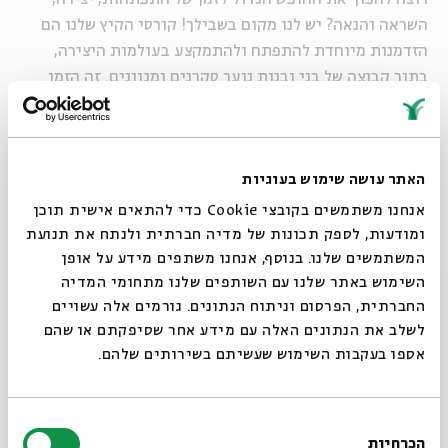
השראה והנאה? יש לנו מקום בשבילך! קורסי הקיץ שלנו הם
הזדמנות מיוחדת להתפתח ולהתמקצע בעולמות היצירה,
בתוך קבוצה של בני ובנות נוער סקרנים ומגוונים. זה הזמן
לצלול לעולמות האופנה, התיאטרון, האמנות, הספוקן וורד
והכתיבה לבמה, תוך שאיבת השראה מטקסטים, מאמנות
ומחברים ליצירה.
האתר עושה שימוש בעוגיות
אנחנו משתמשים בקובצי Cookie כדי להתאים אישית תוכן
את הקורסים יובילו יוצרות ויוצרים מהטובים בתחומם, בתוך
ומודעות, לספק תכונות של מדיה חברתית ולנתח את תנועת
המשתמשים שלנו. בנוסף, אנחנו משתפים מידע על אופן
קבוצה אינטימית של עד 15 בני ובנות נוער. משך כל קורס
סגור
השימוש באתר שלנו עם השותפים שלנו מתחומי המדיה
כשבוע, והמשתתפים והמשתתפות בו יזכו למלגה – הרשמה
החברתית, הפרסום וניתוח הנתונים. גורמים אלה עשויים
בשכר לימוד של 300 ₪. ההרשמה מותנית בשיחת היכרות
לשלב את הנתונים האלה עם מידע אחר שסיפקתם או שהם
קצרה. מומלץ להקדים להירשם כדי להבטיח את מקומך!
אספו בעקבות השימוש שעשיתם בשירותים שלהם.
מיועד לגילאי 14–18 (עולים לכיתה ט׳ עד לבוגרי תיכון)
בחירת
ראשון–חמישי | 21:00-15:00 | בבית אבי חי
הכרחיות