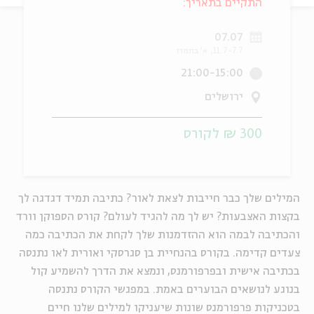
התקיים בתאריך:
ה
אנגלית
מיוחדי
07.07
11.7-7.7
א' בתמוז
21:00-15:00
ירושלים
300 ₪ לקורס
המילים שלך כבר חייבות לצאת לאור? כתיבה תמיד דגדגה לך
בקצות האצבעות? יש לך מה להגיד לעולם? קורס הספוקן וורד
והכתיבה לבמה הוא ההזדמנות שלך לקחת את הכתיבה כמה
צעדים קדימה. בקורס בהנחיית בן סגרסקי ואורית לאו נתנסה
בכתיבה אישית ובפרפורמנס, ונמצא את הדרך להשמיע קול
בנוגע לנושאים הבוערים באמת. במפגשי הקורס נתנסה
בטכניקות פרפורמנס שונות שיעניקו למילים שלנו חיים