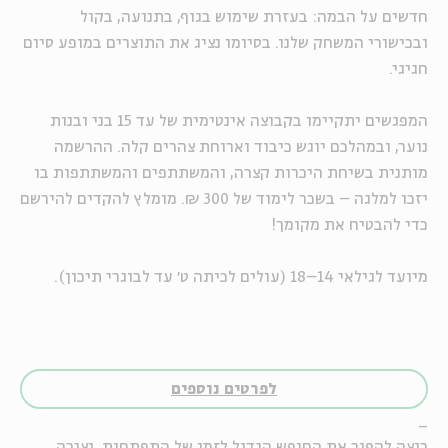
חדשים על הבמה: בעזרת שימוש בגוף, בתנועה, בקול
ובכישורי המשחק שלנו. בסיומו נציג את התוצרים במופע סיום
חגיגי.
המפגשים יתקיימו בקבוצה אינטימית של עד 15 בני ובנות
נוער, ובמהלכם יוגש כיבוד וארוחת צהרים קלה. ההרשמה
מותנית בשיחת היכרות קצרה, והמשתתפים והמשתתפות בו
יזכו למלגה – בשכר לימוד של 300 ₪. מומלץ להקדים להירשם
כדי להבטיח את מקומך!
מיועד לגילאי 14–18 (עולים לכיתה ט׳ עד לבוגרי תיכון).
לפרטים נוספים
_
רוצה להפוך את החופש הגדול לזמן של התפתחות, יצירה,