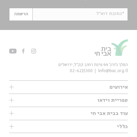
*כתובת דוא"ל
הרשמה
המלך ג'ורג' 44 פינת רחוב קק״ל, ירושלים
02-6215300
info@bac.org.il
אירועים
עיון
ספריית וידאו
אנגלית
ילדים
שיעורי בוקר
עוד בבית אבי חי
מוזיקה
מיוחדים
תערוכות
עיון
כללי
נוער
מיוחדים
מיוחדים
צרו קשר
ספרות ושירה