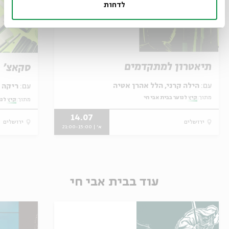
לדחות
תיאטרון למתקדמים
סקאצ' 
עם:
הילה קרני, הלל אהרן אטיה
עם:
ריקה גרינפלד ומידד אליהו
מתוך:
קיץ לנוער בבית אבי חי
מתוך:
קיץ לנו
14.07
ירושלים
ירושלים
א' | 21:00-15:00
עוד בבית אבי חי