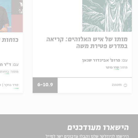
מותו של איש האלוהים: קריאה
כוחות 
במדרש פטירת משה
עם:
פרופ' אביגדור שנאן
עם:
ד"ר ח
מתוך:
סדר בוקר
מתוך:
כוחות 
6-10.9
סדר בוקר
ו
zoom
הישארו מעודכנים
הירשמו לניוזלטר שלנו וקבלו עדכונים ישר למייל