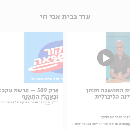
עוד בבית אבי חי
ת המחשבה וחזון
פרק 509 – פרשת עקב:
נה הליברלית
וּבְאַהֲרֹן הִתְאַנַּף
מתוך:
מקור להשראה: רעיון גדול באריזה קט
ופ' פיני איפרגן
אופציה של שפינוזה: קריאה במאמר תיאולוגי־מדיני