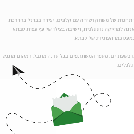
 תחנות של משחק ושיחה עם קלפים, יצירה בברזל בהדרכת
זנה למוזיקה נוסטלגית, וישיבה בצילו של עץ עצות סבתא.
כמעט כמו העוגיות של סבתא.
עד לבני ובנות 20–120, ואורכו כשעתיים. מספר המשתתפים בכל סדנה מוגבל. המקום מונגש
גלגלים.
:
יטבת פייראיזן־וייל ולירן ליפשיץ