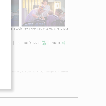
צילום: ניקולאי בוסיגין, דימוי ראשי: shutterstock
שיתוף
הוספה ליומן
הרשמ
תגיות:
סבא וסבתא
סבתא ונכדים
נכד
נכדים
בין דורי