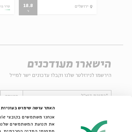
18.8
27.07.26
ירושלים
סדר בו
ג'
הישארו מעודכנים
הירשמו לניוזלטר שלנו וקבלו עדכונים ישר למייל
*כתובת דוא"ל
הרשמה
האתר עושה שימוש בעוגיות
את תנועת המשתמשים שלנו. 
מתחומי המדיה החברתית, הפ