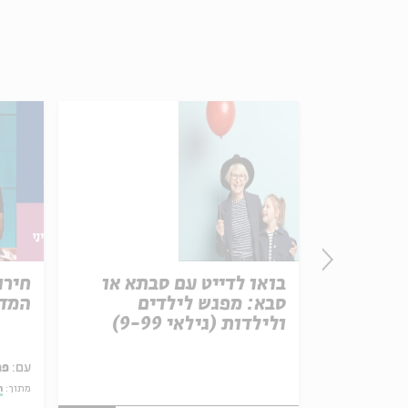
בואו לדייט עם סבתא או
חירו
סבא: מפגש לילדים
המדי
ולילדות (גילאי 9-99)
עם:
פר
ם יחדיו?
מתוך:
ה