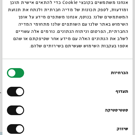
אנחנו משתמשים בקובצי Cookie כדי להתאים אישית תוכן
יובל בלנקובסקי
, דוקטורנט לתלמוד באוניברסיטת פוטסדם
ומודעות, לספק תכונות של מדיה חברתית ולנתח את תנועת
וכתב היין של אתר 2eat
המשתמשים שלנו. בנוסף, אנחנו משתפים מידע על אופן
סגור
השימוש באתר שלנו עם השותפים שלנו מתחומי המדיה
משך הסדנה כשעתיים וחצי.
החברתית, הפרסום וניתוח הנתונים. גורמים אלה עשויים
לשלב את הנתונים האלה עם מידע אחר שסיפקתם או שהם
הסדנה תתקיים בחצר בית אבי חי, מומלץ להצטייד בלבוש חם
אספו בעקבות השימוש שעשיתם בשירותים שלהם.
שיתוף
הוספה ליומן
הרשמה לאירועים דומים
בחירת
הכרחיות
הסכמה
רוצים לדעת מה קורה
בבית אבי חי לפני כולם?
תגיות:
סדרות
סדנת יין
טעימות יין
מומחה יין
יאיר היידו
תעדוף
הרשמו לניוזלטר שלנו
סטטיסטיקה
עוד בבית אבי חי
שיווק
*כתובת דוא"ל