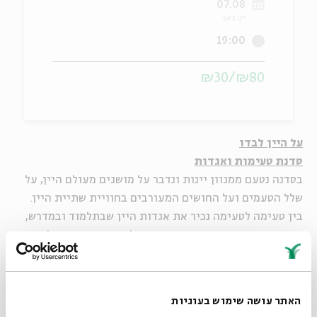
07.08
יט באב
ה
אנגלית
מיוחדי
19:00
₪80/₪30
על היין לבדו
סדנת טעימות ואגדות
בסדנה נטעם ממגוון יינות ונדבר על מושגים מעולם היין, על
שלל הטעמים ועל החושים המעורבים בחוויית שתיית היין.
בין טעימה לטעימה נכיר את אגדות היין שבתלמוד ובמדרש,
מעשיות שיכורים, סיפורי חסידים, הלכות, דרשות ומשלים
הסובבים סביב המשקה הקדום וחושפים מבחר פנים של עולם
היין.
מנחים:
האתר עושה שימוש בעוגיות
יאיר היידו
, מומחה בינלאומי ליין ואסתטיקן של טעם וריח