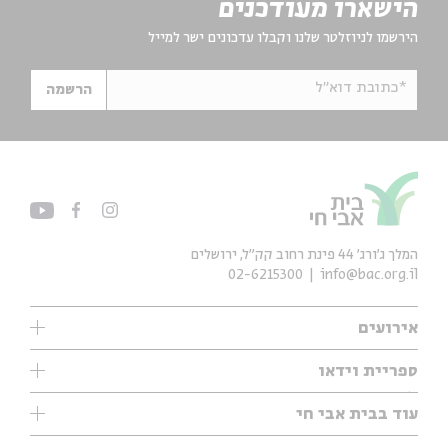
הישארו מעודכנים
הירשמו לניוזלטר שלנו וקבלו עדכונים ישר למייל
*כתובת דוא"ל
הרשמה
המלך ג'ורג' 44 פינת רחוב קק״ל, ירושלים
02-6215300
info@bac.org.il
אירועים
עיון
ספריית וידאו
אנגלית
ילדים
שיעורי בוקר
עוד בבית אבי חי
מוזיקה
מיוחדים
תערוכות