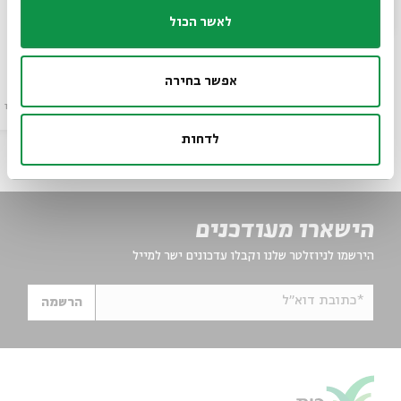
לאשר הכול
עם:
פרופ' אביגדור שנאן
מתוך:
סדר בוקר
אפשר בחירה
6-10.9
עיון
וידאו
zoom
לדחות
הישארו מעודכנים
הירשמו לניוזלטר שלנו וקבלו עדכונים ישר למייל
*כתובת דוא"ל
הרשמה