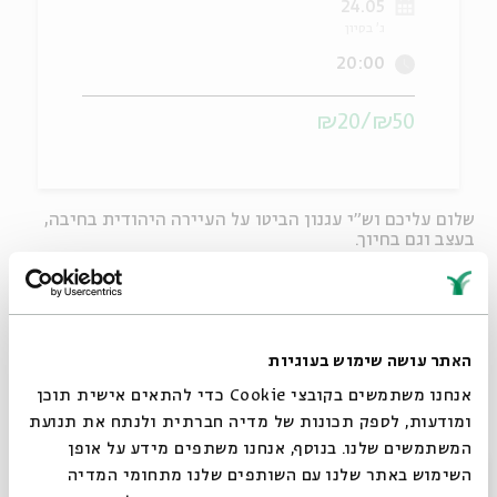
24.05
ג' בסיון
ה
אנגלית
מיוחדי
20:00
₪50/₪20
שלום עליכם וש
"
י עגנון הביטו על העיירה היהודית בחיבה,
בעצב וגם
בחיוך.
סיפוריו הציוריים של שלום
עליכם בצד קטעים מזיכרונותיו של
עגנון מעיירת הולדתו קורמים עור וגידים למופע
שכולו
סיפורים מרגשים ומוסיקת נשמה יהודית.
בהשתתפות
:
השחקן
יהויכין
פרידלנדר
–
תיאטרון החאן
האתר עושה שימוש בעוגיות
חנן בר סלע
–
אמן הקלרינט, מנהל אמנותי פסטיבל
אנחנו משתמשים בקובצי Cookie כדי להתאים אישית תוכן
הכליזמרים בצפת
יוסי פפו לוי
–
תופים וכלי הקשה
ומודעות, לספק תכונות של מדיה חברתית ולנתח את תנועת
שמואל סייביץ
–
קלידים
המשתמשים שלנו. בנוסף, אנחנו משתפים מידע על אופן
סגור
השימוש באתר שלנו עם השותפים שלנו מתחומי המדיה