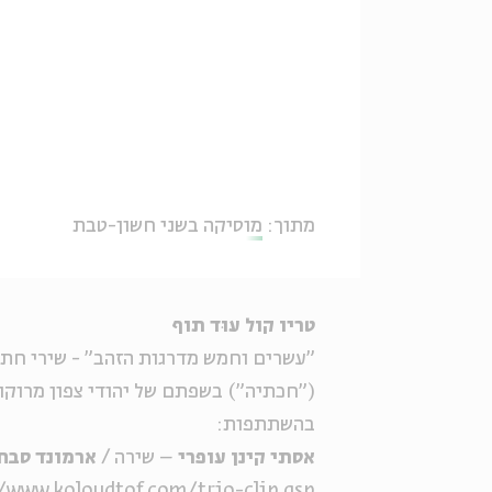
מתוך:
מוסיקה בשני חשון-טבת
טריו קול עוּד תוף
"עשרים וחמש מדרגות הזהב" - שירי חתו
("חכתיה") בשפתם של יהודי צפון מרוקו 
בהשתתפות:
אסתי קינן עופרי
– שירה /
ארמונד סבח
/www.koloudtof.com/trio-clip.asp