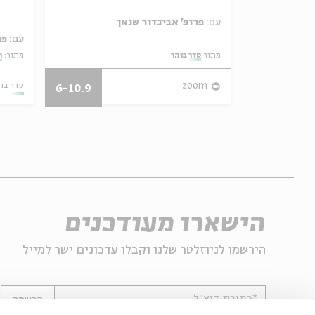
ל באריזה קטנה
עם:
פרופ' אביגדור שנאן
עם:
פר
מתוך:
סדר בוקר
מתוך:
ה
27/07/26
zoom
סדר בו
6-10.9
הישארו מעודכנים
הירשמו לניוזלטר שלנו וקבלו עדכונים ישר למייל
*כתובת דוא"ל
הרשמה