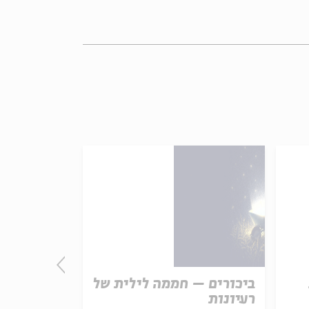
ביכורים – חממה לילית של
התורה - חו
רעיונות
אמת נצחית