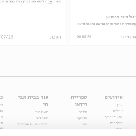
מתוך:
מקור להשראה: רעיון גדול באריזה קט
ופ' פיני איפרגן
אופציה של שפינוזה: קריאה במאמר תיאולוגי־מדיני
הסכת
/07/26
קר
וידאו
06.08.26
אירועים
ספריית
עוד בבית אבי
כל
וידאו
חי
עיון
צר
אנגלית
או
ילדים
תערוכות
שיעורי בוקר
הצ
מוזיקה
מיוחדים
מיוחדים
תנ
עיון
פודקאסטים מומלצים
פר
נוער
מיוחדים
כתבות
חנ
ספרות ושירה