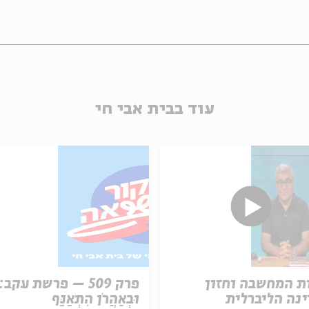
עוד בבית אבי חי
ת המחשבה וחזון
פרק 509 – פרשת עקב:
נה הליברלית
וּבְאַהֲרֹן הִתְאַנַּף