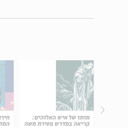
פרק 506 – אווה אילוז (1):
מותו של איש האלוהים:
חירו
באהבה
קריאה במדרש פטירת משה
המדי