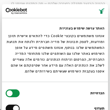
ההווה הבוער מתגלה ביצירה שלהם
–
מה המקום שניתָן לו,
ומה עוד מסוגל השיר להכיל, מלבד למציאות העכשווית. יחד
נחפש מנגנוני שיר חכמים, מופתיים ומעוררי השראה, ונשכלל
את כלי הביטוי שלנו בעזרתם. נקרא ונכתוב שירה בימים בלתי
האתר עושה שימוש בעוגיות
רגילים, ונבקש ללמוד מחדש את הכוח שלה במציאות
הנוכחית.
אנחנו משתמשים בקובצי Cookie כדי להתאים אישית תוכן
ומודעות, לספק תכונות של מדיה חברתית ולנתח את תנועת
המשתמשים שלנו. בנוסף, אנחנו משתפים מידע על אופן
במסגרת הסדנה ייערכו עשרה מפגשים בימי רביעי, בין
סגור
השימוש באתר שלנו עם השותפים שלנו מתחומי המדיה
22:00-19:00, החל מה-29.11 ועד וה-14.2.
החברתית, הפרסום וניתוח הנתונים. גורמים אלה עשויים
מחיר: 300 ש"ח לכל המפגשים.
לשלב את הנתונים האלה עם מידע אחר שסיפקתם או שהם
אספו בעקבות השימוש שעשיתם בשירותים שלהם.
התכנית כוללת ערב סיום חגיגי וחוברת תוצרים מפירות
בחירת
הסדנה
הכרחיות
הסכמה
רוצים לדעת מה קורה
בבית אבי חי לפני כולם?
תעדוף