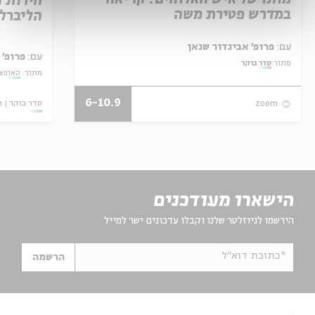
חירות 
במדרש פטירת משה
הליברל
עם:
פרופ' אביגדור שנאן
עם:
פרופ' 
מתוך:
סדר בוקר
מתוך:
האופצי
6-10.9
סדר בוקר
ו
zoom
הישארו מעודכנים
הירשמו לניוזלטר שלנו וקבלו עדכונים ישר למייל
*כתובת דוא"ל
הרשמה