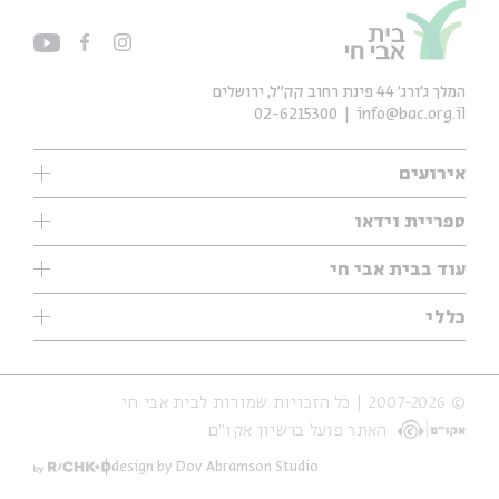
המלך ג'ורג' 44 פינת רחוב קק״ל, ירושלים
02-6215300
info@bac.org.il
אירועים
עיון
ספריית וידאו
אנגלית
ילדים
שיעורי בוקר
עוד בבית אבי חי
מוזיקה
מיוחדים
תערוכות
עיון
כללי
נוער
מיוחדים
מיוחדים
צרו קשר
ספרות ושירה
פודקאסטים מומלצים
ספרות ושירה
אודות
סדרות
כתבות
© 2007-2026 | כל הזכויות שמורות לבית אבי חי
הצהרת נגישות
אירועי עבר
קצה הקרחון
האתר פועל ברשיון אקו״ם
תנאי שימוש והצהרת פרטיות
אירועים בירושלים
על הדרך
חנות
ילדים
design by Dov Abramson Studio
מפלגת המחשבות
מוזיקה