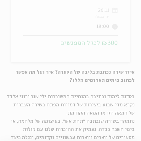
29.11
ה
אנגלית
מיוחדי
טז בכסלו
19:00
₪300 לכלל המפגשים
איזו שירה נכתבת בליבה של הסערה? איך ועל מה אפשר
לכתוב בימים האדומים הללו?
בסדנת לימוד וכתיבה בהנחיית המשוררות ילי שנר ורוני אלדד
נקרא מדי שבוע ביצירות של דמויות מפתח בשירה העברית
של המאה הזו או המאה הקודמת.
נתמקד בשירה שנכתבה ״תחת אש״, בעיצומה של מלחמה, או
בימי חשכה כבדה.
נעמיק את ההיכרות שלנו עם קולות
מסעירים של יוצרים ויוצרות עכשוויים וקדומים, ונגלה כיצד