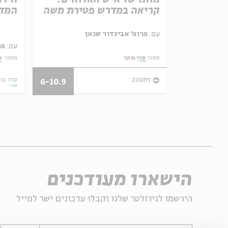
באהבה
קריאה במדרש פטירת משה
המדי
ל באריזה קטנה
עם:
פרופ' אביגדור שנאן
עם:
פר
מתוך:
סדר בוקר
מתוך:
ה
27/07/26
zoom
סדר בו
6-10.9
הישארו מעודכנים
הירשמו לניוזלטר שלנו וקבלו עדכונים ישר למייל