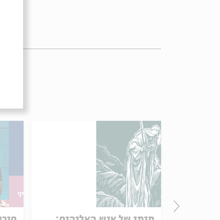
פרק 506 – אווה אילוז (1):
מותו של איש האלוהים:
חירו