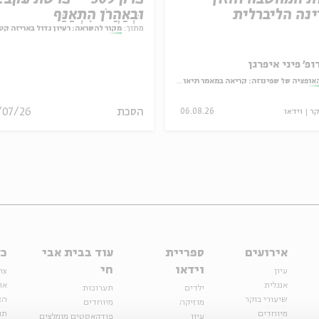
נה הליברלית
וּבְאַהֲרֹן הִתְאַנַּף
מתוך:
מקור להשראה: רעיון גדול באריזה קט
ופ' פיני איפרגן
אופציה של שפינוזה: קריאה במאמר תיאולוגי־מדיני
הסכת
/07/26
קר
וידאו
06.08.26
אירועים
ספריית
עוד בבית אבי
כל
וידאו
חי
עיון
צר
אנגלית
או
ילדים
תערוכות
שיעורי בוקר
הצ
מוזיקה
מיוחדים
מיוחדים
תנ
עיון
פודקאסטים מומלצים