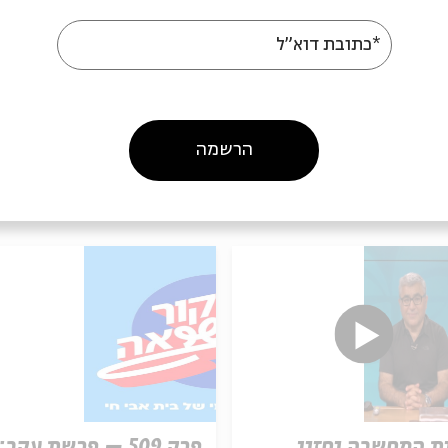
*כתובת דוא"ל
הרשמה
עוד בבית אבי חי
ת המחשבה וחזון
פרק 509 – פרשת עקב: