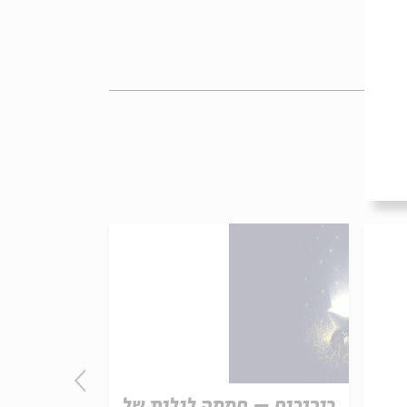
ביכורים – חממה לילית של
התורה - חו