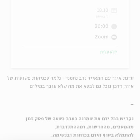
18.10
ה
אנגלית
מיוחדי
ג' בחשון
20:00
Zoom
ללא עלות
סדנת איור עם המאייר נדב נחמני - נלמד טכניקות פשוטות של
איור, דרכן נוכל גם לבטא את מה שלא עובר במילים
_
נקדיש בכל יום את שמונה בערב כשעה של פסק זמן
מהמסכים, מהחדשות, ומההתנדבות.
להתמלא בסוף היום בכוחות ובנשימה.