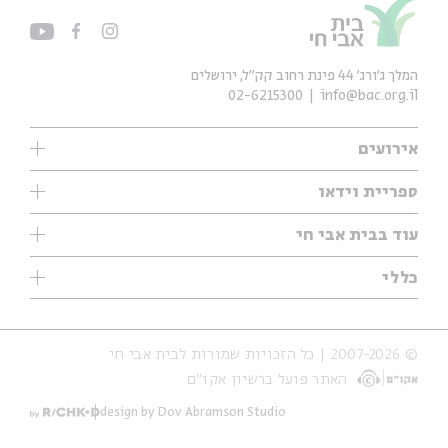
המלך ג'ורג' 44 פינת רחוב קק״ל, ירושלים
02-6215300
info@bac.org.il
אירועים
עיון
ספריית וידאו
אנגלית
ילדים
שיעורי בוקר
עוד בבית אבי חי
מוזיקה
מיוחדים
תערוכות
עיון
כללי
נוער
מיוחדים
מיוחדים
צרו קשר
ספרות ושירה
פודקאסטים מומלצים
ספרות ושירה
אודות
סדרות
כתבות
© 2007-2026 | כל הזכויות שמורות לבית אבי חי
הצהרת נגישות
אירועי עבר
קצה הקרחון
האתר פועל ברשיון אקו״ם
תנאי שימוש והצהרת פרטיות
אירועים בירושלים
על הדרך
חנות
ילדים
design by Dov Abramson Studio
מפלגת המחשבות
מוזיקה