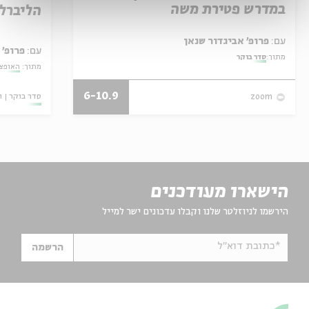
במדרש פטירת משה
הליברל
עם:
פרופ' אביגדור שנאן
עם:
פרופ' 
מתוך:
סדר בוקר
מתוך:
האופצי
6-10.9
סדר בוקר
ו
zoom
הישארו מעודכנים
הירשמו לניוזלטר שלנו וקבלו עדכונים ישר למייל
*כתובת דוא"ל
הרשמה