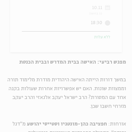
10.11
ה
אנגלית
מיוחדי
כג בחשון
18:30
ללא עלות
מפגש רביעי: האישה בבית המדרש ובבית הכנסת
במשך דורות הייתה האישה היהודית מודרת מלימוד תורה
וממצוות שונות. האם יש אפשרויות אחרות שעולות בקנה
אחד עם המסורת? הרב ישראל יעקב אלגאזי והרב יעקב
מזרחי חשבו שכן.
אורחות:
חפציבה כהן-מונטגיו וסטייסי יהושע
מ"דגל