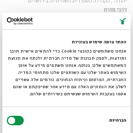
יהודה", הקהילה הספרדית השוויונית בירושלים
דרכי מזרח
על היענות חכמי יהדות המזרח לאתגרי המודרנה
עורך ומנחה: פרופ'
צבי זהר
האתר עושה שימוש בעוגיות
אנחנו משתמשים בקובצי Cookie כדי להתאים אישית תוכן
ומודעות, לספק תכונות של מדיה חברתית ולנתח את תנועת
שיתוף
הוספה ליומן
הרשמה לאירועים דומים
המשתמשים שלנו. בנוסף, אנחנו משתפים מידע על אופן
סגור
השימוש באתר שלנו עם השותפים שלנו מתחומי המדיה
החברתית, הפרסום וניתוח הנתונים. גורמים אלה עשויים
אירועים נוספים בסדרה
לשלב את הנתונים האלה עם מידע אחר שסיפקתם או שהם
אספו בעקבות השימוש שעשיתם בשירותים שלהם.
בחירת
הכרחיות
הסכמה
רוצים לדעת מה קורה