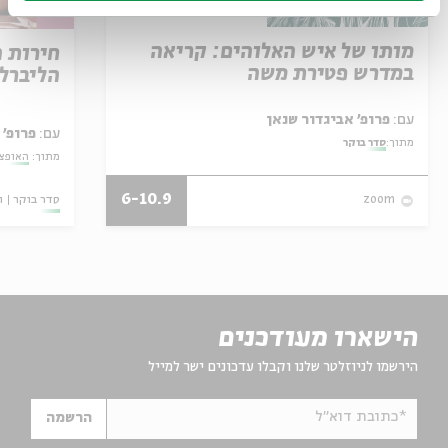
מותו של איש האלוהים: קריאה
חירות 
במדרש פטירת משה
הליברל
עם:
פרופ' אביגדור שנאן
עם:
פרופ' 
מתוך:
סדר בוקר
מתוך:
האופצי
6-10.9
סדר בוקר
ו
zoom
הישארו מעודכנים
הירשמו לניוזלטר שלנו וקבלו עדכונים ישר למייל
*כתובת דוא"ל
הרשמה