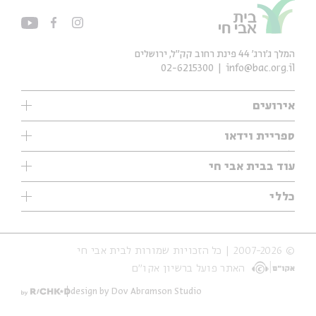
המלך ג'ורג' 44 פינת רחוב קק״ל, ירושלים
02-6215300
info@bac.org.il
אירועים
עיון
ספריית וידאו
אנגלית
ילדים
שיעורי בוקר
עוד בבית אבי חי
מוזיקה
מיוחדים
תערוכות
עיון
כללי
נוער
מיוחדים
מיוחדים
צרו קשר
ספרות ושירה
פודקאסטים מומלצים
ספרות ושירה
אודות
סדרות
כתבות
© 2007-2026 | כל הזכויות שמורות לבית אבי חי
הצהרת נגישות
אירועי עבר
קצה הקרחון
האתר פועל ברשיון אקו״ם
תנאי שימוש והצהרת פרטיות
אירועים בירושלים
על הדרך
חנות
ילדים
design by Dov Abramson Studio
מפלגת המחשבות
מוזיקה