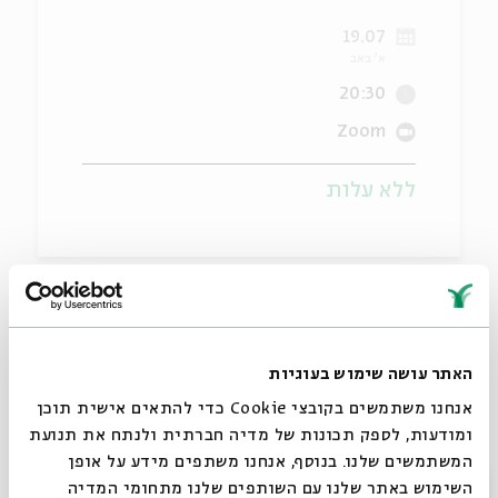
19.07
ה
אנגלית
מיוחדי
א' באב
20:30
Zoom
ללא עלות
"משנכנס אב ממעטין בשמחה" – זה עוד אנדרסטייטמנט.
התקופה הזו בלוח השנה, במשך מאות על מאות בשנים, הייתה
האתר עושה שימוש בעוגיות
סדוקה ושבורה מרוב צער.
אנחנו משתמשים בקובצי Cookie כדי להתאים אישית תוכן
ומודעות, לספק תכונות של מדיה חברתית ולנתח את תנועת
עם כניסת חודש אב, אתם מוזמנים לסדנת לימוד וכתיבה עם
המשתמשים שלנו. בנוסף, אנחנו משתפים מידע על אופן
שי גיליס ושהרה בלאו
. בסדנה נבקש להסתכל גם על הסדקים
סגור
השימוש באתר שלנו עם השותפים שלנו מתחומי המדיה
בימים ההם, גם על הזמן הזה – וגם על המצב האנושי בכלל.