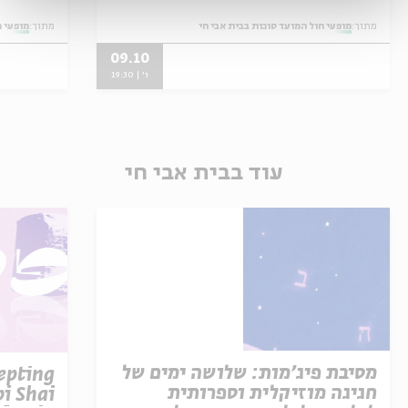
מתוך:
מופעי חול המועד סוכות בבית אבי חי
מתוך:
מופעי ח
09.10
ו' | 19:30
עוד בבית אבי חי
מסיבת פיג'מות: שלושה ימים של
epting
חגיגה מוזיקלית וספרותית
i Shai