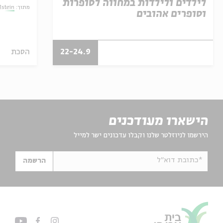
לילדים ולילדות במחווה לסופרות
lstein
מתוך:
lstein
וסופרים אהובים
22-24.9
הסכת
הישארו מעודכנים
הירשמו לניוזלטר שלנו וקבלו עדכונים ישר למייל
*כתובת דוא"ל
הרשמה