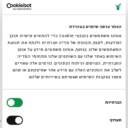
חם ומחמם בום
להקה ירושלמית ותיקה עם סגנון ייחודי
המושפע מפולק אמריקאי, רוק ישראלי וסגנונות
נוספים. דגש רב ניתן בטקסטים עמוקים
האתר עושה שימוש בעוגיות
ומעניינים.
אנחנו משתמשים בקובצי Cookie כדי להתאים אישית תוכן
ומודעות, לספק תכונות של מדיה חברתית ולנתח את תנועת
יוסי סוויד
- שירה וגיטרה קלאסית |
יריב קוק
המשתמשים שלנו. בנוסף, אנחנו משתפים מידע על אופן
- שירה |
אליה לוי
- שירה וחליל |
אלון
סגור
השימוש באתר שלנו עם השותפים שלנו מתחומי המדיה
פנר-טסלר
- בס |
אודי שלמה
- תופים |
טל
החברתית, הפרסום וניתוח הנתונים. גורמים אלה עשויים
גור
- סקסופונים וקלידים |
עתני אורון
-
לשלב את הנתונים האלה עם מידע אחר שסיפקתם או שהם
גיטרה חשמלית
אספו בעקבות השימוש שעשיתם בשירותים שלהם.
המופע בחצר בית אבי חי
בחירת
הכרחיות
הסכמה
רוצים לדעת מה קורה
בבית אבי חי לפני כולם?
תעדוף
במהלך חול המועד סוכות תש"ע יתקיימו בבית אבי חי, מעבר