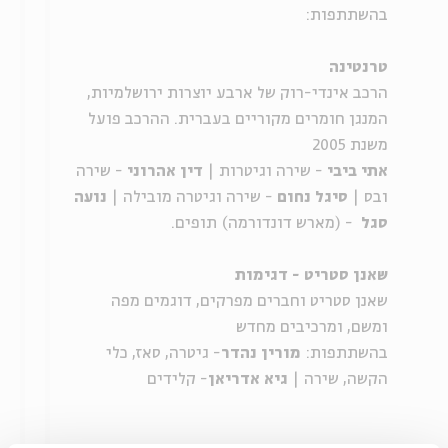
בהשתתפות:
טרנטינה
הרכב אינדי-רוק של ארבע יוצרות ירושלמיות,
המנגן חומרים מקוריים בעברית. ההרכב פועל
משנת 2005
אתי ביבי
- שירה וגיטרות |
דין אהרוני
- שירה
ובס |
סיגל נחום
- שירה וגיטרה מובילה |
נועה
סגל
-
(מארש דונדורמה)
תופים
.
שאנן סטריט - דגימות
שאנן סטריט וחברים מפרקים, דוגמים מפה
ומשם, ומרכיבים מחדש
בהשתתפות:
מורין נהדר
- גיטרה, סאז, כלי
הקשה, שירה |
גיא אדריאן
- קלידים