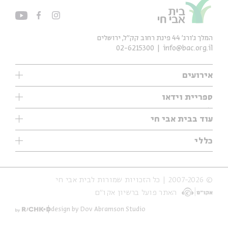
המלך ג'ורג' 44 פינת רחוב קק״ל, ירושלים
02-6215300
info@bac.org.il
אירועים
עיון
ספריית וידאו
אנגלית
ילדים
שיעורי בוקר
עוד בבית אבי חי
מוזיקה
מיוחדים
תערוכות
עיון
כללי
נוער
מיוחדים
מיוחדים
צרו קשר
ספרות ושירה
פודקאסטים מומלצים
ספרות ושירה
אודות
סדרות
כתבות
© 2007-2026 | כל הזכויות שמורות לבית אבי חי
הצהרת נגישות
אירועי עבר
קצה הקרחון
האתר פועל ברשיון אקו״ם
תנאי שימוש והצהרת פרטיות
אירועים בירושלים
על הדרך
חנות
ילדים
design by Dov Abramson Studio
מפלגת המחשבות
מוזיקה