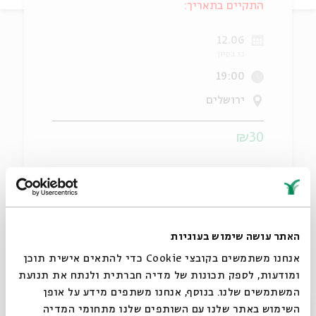
התקיים בתאריך:
ה
אנגלית
מיוחדי
12.06
כג בסיון
19:00
ירושלים
₪30
שני מספרי הסיפורים הגדולים בארץ על במה אחת! בואו
לפגוש את אתגר קרת, הסופר של הדור שלנו ('צפירה', 'לשבור
האתר עושה שימוש בעוגיות
את החזיר'), ואת מאיה קוסובר, יוצרת הפודקאסטים
המובילים בישראל ('שיר אחד', 'חיות כיס'). בשיחה האישית
אנחנו משתמשים בקובצי Cookie כדי להתאים אישית תוכן
ומודעות, לספק תכונות של מדיה חברתית ולנתח את תנועת
איתם הם יספרו על עלילות מפותלות, על גיבורים ואנטי
המשתמשים שלנו. בנוסף, אנחנו משתפים מידע על אופן
גיבורים, ועל סיפורים שנבנים מהחיים עצמם.
סגור
השימוש באתר שלנו עם השותפים שלנו מתחומי המדיה