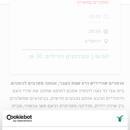
התקיים בתאריך:
ה
אנגלית
מיוחדי
03.05
יב באייר
20:30
ירושלים
60 ₪ | סטודנטים וחיילים: 30 ₪
אומרים שהיידיש היא שפת העבר; אנחנו מסרבים להסכים.
בית אבי חי גאה להזמין אתכם למופע שחוגג את שירי העם
היהודיים וצובע אותם בצבעים חדשים, בביצועים שמשלבים
בין שירה יידית, מוזיקה מסורתית וג׳אם סשן עכשווי, מבית
היוצר של אנסמבל הדקונסטרוקציה האשכנזית בניצוחו של
גרגורי סנדומירסקי (חתן פרס Independent Music
Awards).