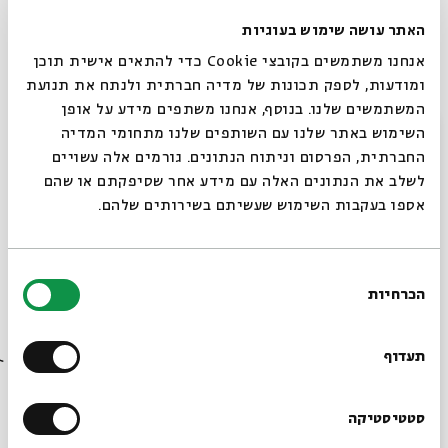
האתר עושה שימוש בעוגיות
לצד הביצועים המקוריים, הסופר והמתרגם רועי חן יספר על
אנחנו משתמשים בקובצי Cookie כדי להתאים אישית תוכן
הגלגולים המרתקים שעברו השירים הללו, ברקע קטעי וידאו
ומודעות, לספק תכונות של מדיה חברתית ולנתח את תנועת
ארט שמפיחים חיים בסדרת הדפסי הצבע "שירי עם יהודיים"
המשתמשים שלנו. בנוסף, אנחנו משתפים מידע על אופן
של האמן היהודי-סובייטי אנטולי קפלן.
סגור
השימוש באתר שלנו עם השותפים שלנו מתחומי המדיה
החברתית, הפרסום וניתוח הנתונים. גורמים אלה עשויים
אנסמבל הדקונסטרוקציה האשכנזית
לשלב את הנתונים האלה עם מידע אחר שסיפקתם או שהם
גרגורי סנדומירסקי, אנדריי בסונוב, דוסיה לרר (שירה);
נגנים
אספו בעקבות השימוש שעשיתם בשירותים שלהם.
אורחים
– אסף שחורי, חגי פרשטמן
וידאו ארט:
איליה קריינס, מאיה אדר וואלינג
בחירת
הנחיה:
רועי חן
הכרחיות
הסכמה
תחקיר וכתיבה:
יעד בירן
רוצים לדעת מה קורה
בבית אבי חי לפני כולם?
תעדוף
שיתוף
הוספה ליומן
הרשמה לאירועים דומים
הרשמו לניוזלטר שלנו
סטטיסטיקה