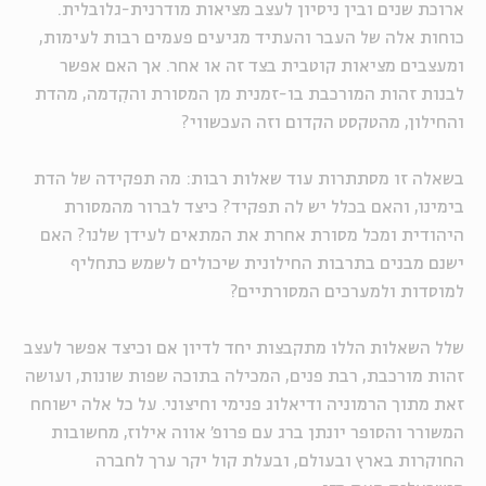
ארוכת שנים ובין ניסיון לעצב מציאות מודרנית-גלובלית.
כוחות אלה של העבר והעתיד מגיעים פעמים רבות לעימות,
ומעצבים מציאות קוטבית בצד זה או אחר. אך האם אפשר
לבנות זהות המורכבת בו-זמנית מן המסורת והקִדמה, מהדת
והחילון, מהטקסט הקדום וזה העכשווי?
בשאלה זו מסתתרות עוד שאלות רבות: מה תפקידה של הדת
בימינו, והאם בכלל יש לה תפקיד? כיצד לברור מהמסורת
היהודית ומכל מסורת אחרת את המתאים לעידן שלנו? האם
ישנם מבנים בתרבות החילונית שיכולים לשמש כתחליף
למוסדות ולמערכים המסורתיים?
שלל השאלות הללו מתקבצות יחד לדיון אם וכיצד אפשר לעצב
זהות מורכבת, רבת פנים, המכילה בתוכה שפות שונות, ועושה
זאת מתוך הרמוניה ודיאלוג פנימי וחיצוני. על כל אלה ישוחח
המשורר והסופר יונתן ברג עם פרופ' אווה אילוז, מחשובות
החוקרות בארץ ובעולם, ובעלת קול יקר ערך לחברה