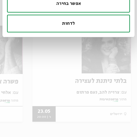
אפשר בחירה
אירועים נוספים בסדרה
לדחות
בלתי ניתנת לעצירה
פשרה א
עם:
צרויה להב, נעם פרתום
עם:
אלחי סלומון, רון כחלילי
מתוך:
פרספקטיבות
מתוך:
פרספקט
23.05
ירושלים
ג' | 20:00