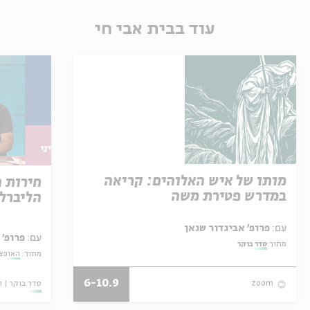
עוד בבית אבי חי
מותו של איש האלוהים: קריאה
חירות 
במדרש פטירת משה
הליברל
עם:
פרופ' אביגדור שנאן
עם:
פרופ' 
מתוך:
סדר בוקר
מתוך:
האופצי
6-10.9
סדר בוקר
ו
zoom