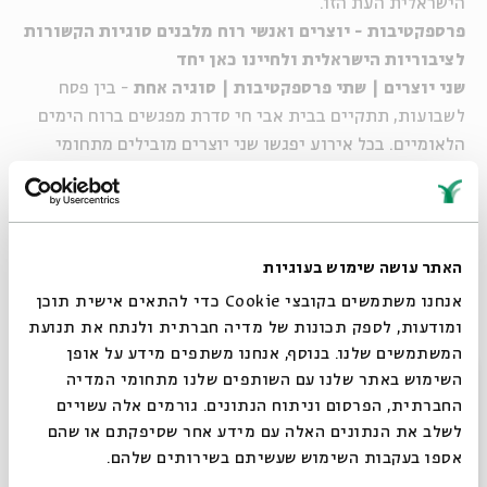
הישראלית העת הזו.
פרספקטיבות - יוצרים ואנשי רוח מלבנים סוגיות הקשורות
לציבוריות הישראלית ולחיינו כאן יחד
שני יוצרים | שתי פרספקטיבות | סוגיה אחת
- בין פסח
לשבועות, תתקיים בבית אבי חי סדרת מפגשים ברוח הימים
הלאומיים. בכל אירוע יפגשו שני יוצרים מובילים מתחומי
הרוח והתרבות בישראל, וילבנו סוגיה הקשורה לציבוריות
הישראלית ולחיינו כאן יחד.
מנחה:
בת אל קולמן.
האתר עושה שימוש בעוגיות
#1 מפוצלים: יהושע סובול ושלומי חתוכה, מוזיקה: אביב
אנחנו משתמשים בקובצי Cookie כדי להתאים אישית תוכן
פק
ומודעות, לספק תכונות של מדיה חברתית ולנתח את תנועת
רביעי | כח בסיוון | 19.4| 20:00 | בית אבי חי
המשתמשים שלנו. בנוסף, אנחנו משתפים מידע על אופן
#2 להחזיר עטרה ליושנה: יונתן ברג ופרופ' אווה
סגור
השימוש באתר שלנו עם השותפים שלנו מתחומי המדיה
אילוז, מוזיקה: דניאל רובין
החברתית, הפרסום וניתוח הנתונים. גורמים אלה עשויים
רביעי | יב באייר | 3.5 | 20:00 | בית אבי חי
לשלב את הנתונים האלה עם מידע אחר שסיפקתם או שהם
#3 ספרות או מאבק: אלמוג בהר, מרים גולן ושפרה
אספו בעקבות השימוש שעשיתם בשירותים שלהם.
קורנפלד, מוזיקה: אביאל סולטן