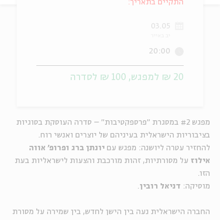
התקיים בתאריך:
ה
אנגלית
מיוחדי
03.05
יב באייר
20:00
20 ₪ למפגש, 100 ₪ לסדרה
מפגש #2 במסגרת "פרספקטיבות" – סדרה העוסקת בסוגיות
בציבוריות הישראלית בעיניהם של יוצרים ואנשי רוח.
להחזיר עטרה ליושנה: מפגש עם
יונתן ברג ופרופ' אווה
אילוז
על מסורתיות, זהות מורכבת והצעות לישראליות בעת
הזו.
מוסיקה:
דניאל רובין
.
החברה הישראלית נעה בין הישן לחדש, בין שמירה על מסורת