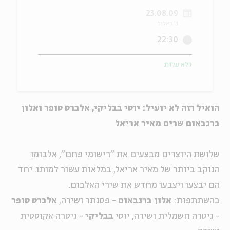
23.08.09
ה
אנגלית
מיוחדי
ג' באלול
22:30
ללא עלות
הואיל וזה לא יועיל: יוסי בבליקי, אלברט סופר ואלון
ברגבאום שרים מאיר אריאל
שלושת היוצרים מבצעים את "רישומי פחם", אלבומו
הנוקב ביותר של מאיר אריאל, במלאות עשור למותו. יחד
הם יבצעו ויצבעו מחדש את שירי האלבום.
בהשתתפות:
אלון ברגבאום
- פסנתר ושירה,
אלברט סופר
- גיטרה חשמלית ושירה, יוסי
בבליקי
- גיטרה אקוסטית