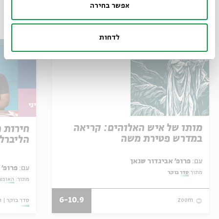
אפשר בחירה
עוד בבית אבי חי
לדחות
מותו של איש האלוהים: קריאה
חירות 
במדרש פטירת משה
הליברל
עם:
פרופ' אביגדור שנאן
עם:
פרופ' 
מתוך:
סדר בוקר
מתוך:
האופצי
6-10.9
סדר בוקר
ו
zoom