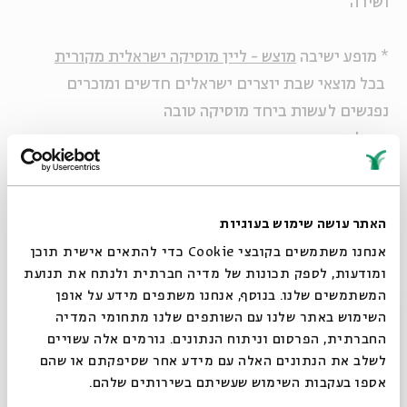
ושירה
* מופע ישיבה
מוצש - ליין מוסיקה ישראלית מקורית
בכל מוצאי שבת יוצרים ישראלים חדשים ומוכרים
נפגשים לעשות ביחד מוסיקה טובה
מנהל אמנותי: שאנן סטריט
ליין אלול: ירושלמי אסלי
יוצרים מקומיים עושים כבוד
למוסיקה הירושלמית
האתר עושה שימוש בעוגיות
אנחנו משתמשים בקובצי Cookie כדי להתאים אישית תוכן
ומודעות, לספק תכונות של מדיה חברתית ולנתח את תנועת
מופעי עמידה (אלא אם כן מצוין אחרת), מספר המקומות
המשתמשים שלנו. בנוסף, אנחנו משתפים מידע על אופן
מוגבל המחיר כולל משקה ראשון
סגור
השימוש באתר שלנו עם השותפים שלנו מתחומי המדיה
החברתית, הפרסום וניתוח הנתונים. גורמים אלה עשויים
לשלב את הנתונים האלה עם מידע אחר שסיפקתם או שהם
שיתוף
הוספה ליומן
הרשמה לאירועים דומים
אספו בעקבות השימוש שעשיתם בשירותים שלהם.