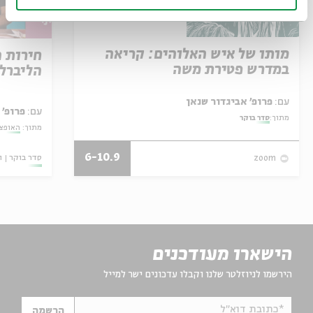
מותו של איש האלוהים: קריאה
חירות 
במדרש פטירת משה
הליברל
עם:
פרופ' אביגדור שנאן
עם:
פרופ' 
מתוך:
סדר בוקר
מתוך:
האופצי
6-10.9
סדר בוקר
ו
zoom
הישארו מעודכנים
הירשמו לניוזלטר שלנו וקבלו עדכונים ישר למייל
*כתובת דוא"ל
הרשמה