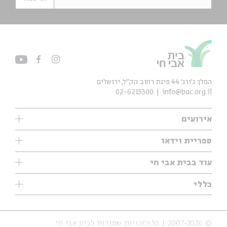
המלך ג'ורג' 44 פינת רחוב קק״ל, ירושלים
02-6215300
info@bac.org.il
אירועים
עיון
ספריית וידאו
אנגלית
ילדים
שיעורי בוקר
עוד בבית אבי חי
מוזיקה
מיוחדים
תערוכות
עיון
כללי
נוער
מיוחדים
מיוחדים
צרו קשר
ספרות ושירה
פודקאסטים מומלצים
ספרות ושירה
אודות
סדרות
כתבות
© 2007-2026 | כל הזכויות שמורות לבית אבי חי
הצהרת נגישות
אירועי עבר