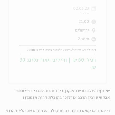
02.03.23
ה
אנגלית
מיוחדי
ט' באדר
21:00
ירושלים
Zoom
ניתן להגיע פיזית לאירוע או לצפות בתוכן לייב ב-zoom
רגיל: 60 ₪ | חיילים וסטודנטים: 30
₪
שיתוף פעולה חדש ומסקרן בין הזמרת האגדית
ריימונד
אבקסיס
ובין הרכב אנדלוסי בהובלת
דריה מוסנזון
.
ריימונד אבקסיס נודעה בזכות קולה העז וההגשה מלאת הרגש