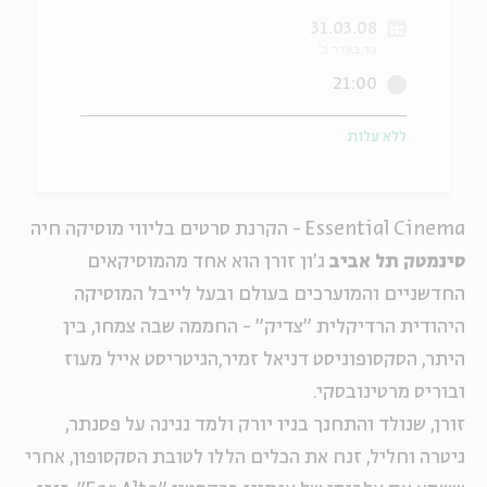
31.03.08
ה
אנגלית
מיוחדי
כד באדר ב'
21:00
ללא עלות
Essential Cinema - הקרנת סרטים בליווי מוסיקה חיה
סינמטק תל אביב
ג'ון זורן הוא אחד מהמוסיקאים
החדשניים והמוערכים בעולם ובעל לייבל המוסיקה
היהודית הרדיקלית
"צדיק"
- החממה שבה צמחו, בין
היתר, הסקסופוניסט דניאל זמיר,הגיטריסט אייל מעוז
ובוריס מרטינובסקי.
זורן, שנולד והתחנך בניו יורק ולמד נגינה על פסנתר,
גיטרה וחליל, זנח את הכלים הללו לטובת הסקסופון, אחרי