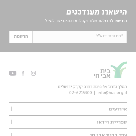
הישארו מעודכנים
הירשמו לניוזלטר שלנו וקבלו עדכונים ישר למייל
*כתובת דוא"ל
הרשמה
המלך ג'ורג' 44 פינת רחוב קק״ל, ירושלים
02-6215300
info@bac.org.il
אירועים
עיון
ספריית וידאו
אנגלית
ילדים
שיעורי בוקר
עוד בבית אבי חי