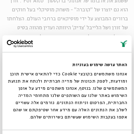
ששמע את אלבומו של אנתוני ברקסטון "For Alto". זורן
הוא גם יוצרו של "קוברה" - משחק מוסיקלי בעל חוקים
ברורים המבוצע על ידי מוסיקאים ברחבי העולם. הצלחתו
של זורן ושל הלייבל 'צדיק' היוותה ועדין מהווה בסיס
פורה לשיתוף פעולה בין יוצרים יהודים ולא יהודים סביב
התרבות היהודית.
פסטיבל ג'ון זורן מתקיים בשיתוף פעולה בין בית אבי
האתר עושה שימוש בעוגיות
חי, לבונטין 7, סינמטק תל אביב, היכל
אנחנו משתמשים בקובצי Cookie כדי להתאים אישית תוכן
ומודעות, לספק תכונות של מדיה חברתית ולנתח את תנועת
התרבות ומועדון הבארבי.
www.johnzorn.co.il
המשתמשים שלנו. בנוסף, אנחנו משתפים מידע על אופן
סגור
השימוש באתר שלנו עם השותפים שלנו מתחומי המדיה
החברתית, הפרסום וניתוח הנתונים. גורמים אלה עשויים
שיתוף
הוספה ליומן
הרשמה לאירועים דומים
לשלב את הנתונים האלה עם מידע אחר שסיפקתם או שהם
אספו בעקבות השימוש שעשיתם בשירותים שלהם.
אירועים נוספים בסדרה