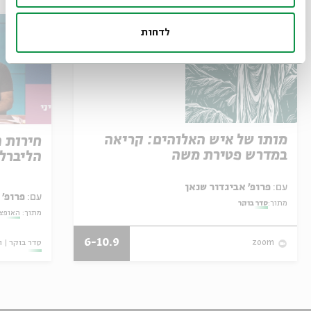
לדחות
מותו של איש האלוהים: קריאה
חירות 
במדרש פטירת משה
הליברל
עם:
פרופ' אביגדור שנאן
עם:
פרופ' 
מתוך:
סדר בוקר
מתוך:
האופצי
6-10.9
סדר בוקר
ו
zoom