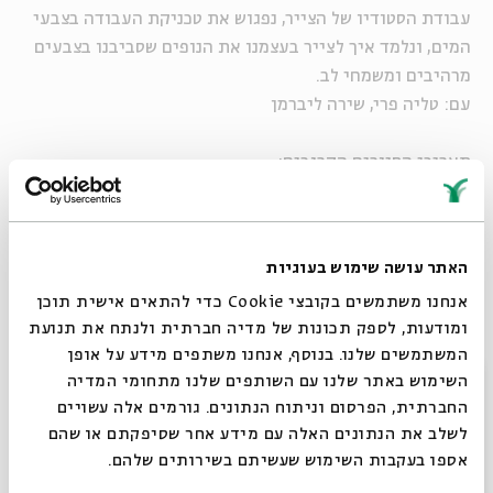
עבודת הסטודיו של הצייר, נפגוש את טכניקת העבודה בצבעי
המים, ונלמד איך לצייר בעצמנו את הנופים שסביבנו בצבעים
מרהיבים ומשמחי לב.
עם:
טליה פרי, שירה ליברמן
תאריכי הסיורים הקרובים:
29.9 | 16:00 | לבני ובנות 9–12
29.9 | 18:30 | לבני ובנות 12–15
האתר עושה שימוש בעוגיות
19.10 | 16:00 | לבני ובנות 9–12
אנחנו משתמשים בקובצי Cookie כדי להתאים אישית תוכן
19.10 | 18:30 | לבני ובנות 12–15
ומודעות, לספק תכונות של מדיה חברתית ולנתח את תנועת
המשתמשים שלנו. בנוסף, אנחנו משתפים מידע על אופן
סגור
השימוש באתר שלנו עם השותפים שלנו מתחומי המדיה
שיתוף
הוספה ליומן
הרשמה לאירועים דומים
החברתית, הפרסום וניתוח הנתונים. גורמים אלה עשויים
לשלב את הנתונים האלה עם מידע אחר שסיפקתם או שהם
אספו בעקבות השימוש שעשיתם בשירותים שלהם.
תגיות:
סיור
ציור
תערוכה
סיור בתערוכה
איור וציור