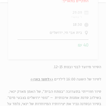
התקיים בתאריך:
ה
אנגלית
מיוחדי
29.09
ד' בתשרי
18:30
בית אבי חי, ירושלים
40 ₪
הסיור מיועד
לבני ובנות 12-15.
לסיור של השעה 16:00 לילדים
<<לחצו כאן>>
סיור חווייתי בתערוכה ״בפתח הבית", של האמן מארק ינאי,
בשילוב סדנת אמנות איכותית – "נופי ירושלים בצבעי מים".
בסיור ובסדנה נכיר את יצירותיו המיוחדות של ינאי, נלמד על