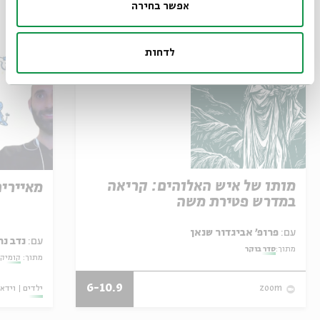
אפשר בחירה
עוד בבית אבי חי
לדחות
מותו של איש האלוהים: קריאה
מאיירי
במדרש פטירת משה
עם:
פרופ' אביגדור שנאן
עם:
נדב נח
מתוך:
סדר בוקר
מתוך:
קומיקס
6-10.9
ילדים
וידאו
zoom