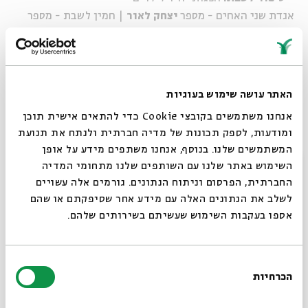
אגדת שני האחים - מספר
יצחק לאור
| חמין לשבת - מספר
ינון שאזו
| מג'נון לילא - מספרת
יסמין בר שלום אגמון
* הפעילות מכבדת שבת ופתוחה לכולם
* האירוע ללא תשלום. יש להזמין כרטיסים מראש בקופת בית
האתר עושה שימוש בעוגיות
אבי חי ובאתר
אנחנו משתמשים בקובצי Cookie כדי להתאים אישית תוכן
ומודעות, לספק תכונות של מדיה חברתית ולנתח את תנועת
בהשתתפות: VOCA שבת
המשתמשים שלנו. בנוסף, אנחנו משתפים מידע על אופן
ניהול מוזיקלי ועיבודים
: יאיר סרי ונדב ויקינסקי |
טקסטים
:
סגור
השימוש באתר שלנו עם השותפים שלנו מתחומי המדיה
חנוך רעים |
הנחיה
: חנוך רעים ואביה ברוש
החברתית, הפרסום וניתוח הנתונים. גורמים אלה עשויים
הפקה בפועל
: רינה רעים
לשלב את הנתונים האלה עם מידע אחר שסיפקתם או שהם
זמרים וזמרות
: רינה רעים | יהלה לחמיש | סיגל חמיידס |
אספו בעקבות השימוש שעשיתם בשירותים שלהם.
יעל שטולמן | מיקה עינב | עינת אזולאי | חגית ביאר | בן
נפתלי | שחף יפהר | עומרי פלד | אורי אלקיים | עופר
בחירת
ירושלמי | יעל שרייבר | תמיר גינזבורג | דוריס נמני | אילון
הכרחיות
הסכמה
פרבר
רוצים לדעת מה קורה