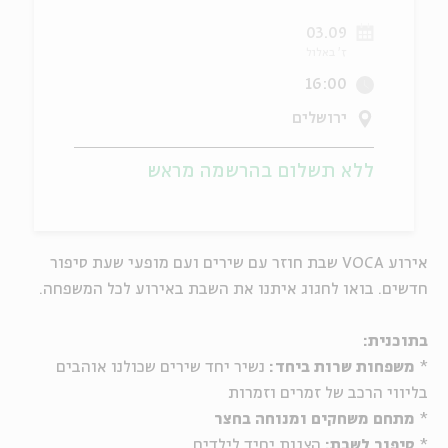
03.09
ה
אנגלית
מיוחדי
ז' באלול
16:00
ירושלים
ללא תשלום בהרשמה מראש
אירוע VOCA שבת חוזר עם שירים ועם מופעי שעת סיפור
חדשים. בואו לחגוג איתנו את השבת באירוע לכל המשפחה.
בתוכנית:
*
משפחות שרות ביחד:
נשיר יחד שירים שכולנו אוהבים
בליווי הרכב של זמרים וזמרות
*
מתחם משחקים ומנוחה בחצר
*
סיפור לשבת:
הצגות יחיד לילדים