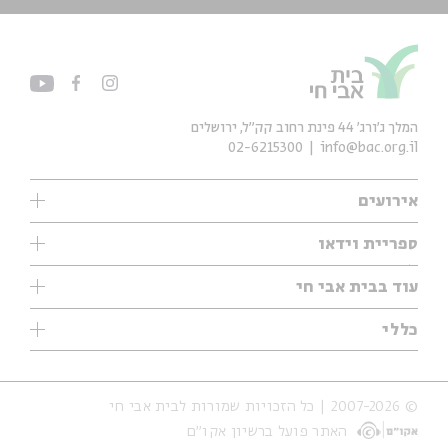
המלך ג'ורג' 44 פינת רחוב קק״ל, ירושלים
02-6215300
info@bac.org.il
אירועים
עיון
ספריית וידאו
אנגלית
ילדים
שיעורי בוקר
עוד בבית אבי חי
מוזיקה
מיוחדים
תערוכות
עיון
כללי
נוער
מיוחדים
מיוחדים
צרו קשר
ספרות ושירה
פודקאסטים מומלצים
ספרות ושירה
אודות
סדרות
כתבות
© 2007-2026 | כל הזכויות שמורות לבית אבי חי
הצהרת נגישות
אירועי עבר
קצה הקרחון
האתר פועל ברשיון אקו״ם
תנאי שימוש והצהרת פרטיות
אירועים בירושלים
על הדרך