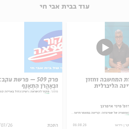
עוד בבית אבי חי
ת המחשבה וחזון
פרק 509 – פרשת עקב:
נה הליברלית
וּבְאַהֲרֹן הִתְאַנַּף
מתוך:
מקור להשראה: רעיון גדול באריזה קט
ופ' פיני איפרגן
אופציה של שפינוזה: קריאה במאמר תיאולוגי־מדיני
הסכת
/07/26
קר
וידאו
06.08.26