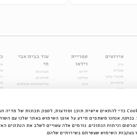
אירועים
ספריית
עוד בבית אבי
כל
וידאו
חי
עיון
צר
אנגלית
או
ילדים
תערוכות
שיעורי בוקר
הצ
מוזיקה
מיוחדים
מיוחדים
תנ
עיון
פודקאסטים מומלצים
פר
נוער
מיוחדים
כתבות
חנ
ספרות ושירה
ספרות ושירה
קצה הקרחון
סדרות
על הדרך
אירועי עבר
מפלגת המחשבות
אנחנו משתמשים בקובצי Cookie כדי להתאים אישית תוכן ומודעות, לספק תכונות של מ
אירועים
בנוסף, אנחנו משתפים מידע על אופן השימוש באתר שלנו עם השות
בירושלים
ילדים
רסום וניתוח הנתונים. גורמים אלה עשויים לשלב את הנתונים האל
מוזיקה
 בעקבות השימוש שעשיתם בשירותים שלהם.