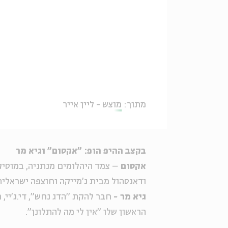
מתוך:
מוצש - ליין אייר
בקצב ההיפ הופ: "אקסום" וגיא מר
אקסום
– צמד היהלומים מנתניה, במוסיק
ודאנסהול מבית ג'מייקה וחוצפה ישראלית
גיא מר -
חבר להקת "הדג נחש", די.ג'יי, 
הראשון שלו "אין לי מה להתלונן".