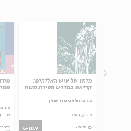
פרק 506 – אווה אילוז (1):
מותו של איש האלוהים:
חירו
באהבה
קריאה במדרש פטירת משה
המדי
ל באריזה קטנה
עם:
פרופ' אביגדור שנאן
עם:
פר
מתוך:
סדר בוקר
מתוך:
ה
27/07/26
zoom
סדר בו
6-10.9