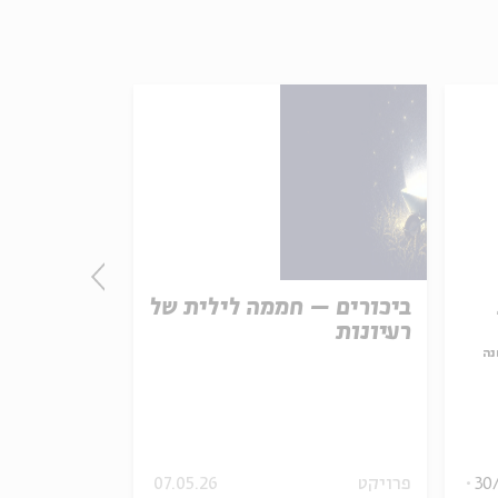
ביכורים – חממה לילית של
התורה - חו
רעיונות
אמת נצחית
נה
עם:
פרופ' פיני 
מתוך:
האופציה של שפי
30
פרויקט
07.05.26
סדר בוקר
וידאו