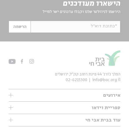
הישארו מעודכנים
הירשמו לניוזלטר שלנו וקבלו עדכונים ישר למייל
*כתובת דוא"ל
הרשמה
המלך ג'ורג' 44 פינת רחוב קק״ל, ירושלים
02-6215300
info@bac.org.il
אירועים
עיון
ספריית וידאו
אנגלית
ילדים
שיעורי בוקר
עוד בבית אבי חי
מוזיקה
מיוחדים
תערוכות