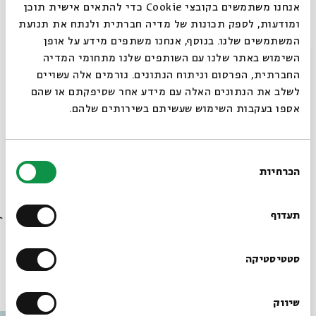
אנחנו משתמשים בקובצי Cookie כדי להתאים אישית תוכן
אלעד זרט
| פרופ'
חיים באר
|
מרסל מוסרי
ומודעות, לספק תכונות של מדיה חברתית ולנתח את תנועת
מוזיקה:
דניאלה ספקטור
המשתמשים שלנו. בנוסף, אנחנו משתפים מידע על אופן
מנחה:
עמיחי חסון
סגור
השימוש באתר שלנו עם השותפים שלנו מתחומי המדיה
החברתית, הפרסום וניתוח הנתונים. גורמים אלה עשויים
הכניסה למוזמנים בלבד, האירוע ישודר בפייסבוק לייב
לשלב את הנתונים האלה עם מידע אחר שסיפקתם או שהם
אספו בעקבות השימוש שעשיתם בשירותים שלהם.
חמישי | יז בסיוון התשפ"ב | 16 ביוני, 2022
האירוע יחל בשעה 16:00 בדיוק.
בחירת
הכרחיות
הסכמה
רוצים לדעת מה קורה
שיתוף
הוספה ליומן
הרשמה לאירועים דומים
בבית אבי חי לפני כולם?
תעדוף
הרשמו לניוזלטר שלנו
סטטיסטיקה
עוד בבית אבי חי
שיווק
*כתובת דוא"ל