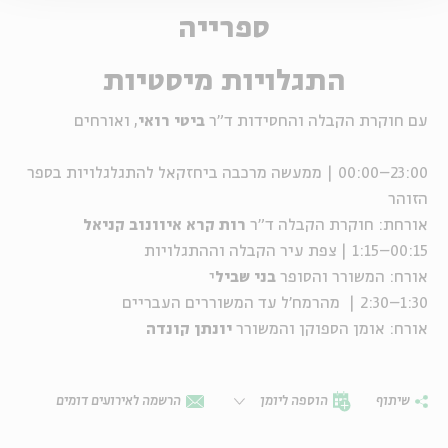
ספרייה
התגלויות מיסטיות
עם חוקרת הקבלה והחסידות ד"ר
ביטי רואי
, ואורחים
23:00–00:00 | ממעשה מרכבה ביחזקאל להתגלגלויות בספר
הזוהר
אורחת: חוקרת הקבלה ד"ר
רות קרא איוונוב קניאל
00:15–1:15 | צפת עיר הקבלה וההתגלויות
אורח: המשורר והסופר
בני שביל
י
1:30–2:30 | מהרמח'ל עד המשוררים העבריים
אורח: אומן הספוקן והמשורר
יונתן קונדה
שיתוף
הוספה ליומן
הרשמה לאירועים דומים