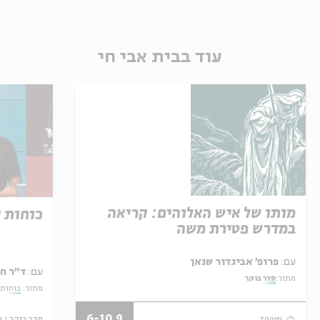
עוד בבית אבי חי
מותו של איש האלוהים: קריאה
כוחות 
במדרש פטירת משה
עם:
פרופ' אביגדור שנאן
עם:
ד"ר ח
מתוך:
סדר בוקר
מתוך:
כוחות 
6-10.9
סדר בוקר
ו
zoom