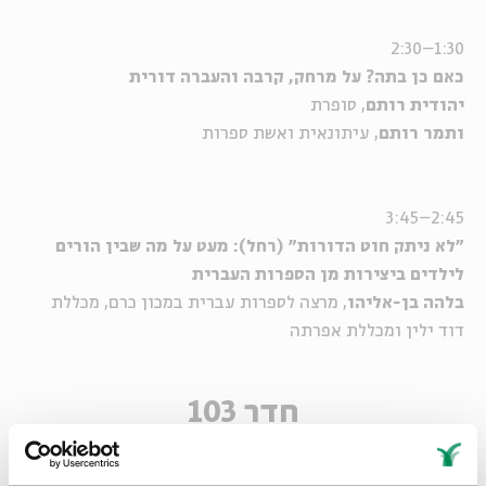
1:30–2:30
כאם כן בתה? על מרחק, קרבה והעברה דורית
יהודית רותם
, סופרת
ותמר רותם
, עיתונאית ואשת ספרות
2:45–3:45
"לא ניתק חוט הדורות" (רחל): מעט על מה שבין הורים
לילדים ביצירות מן הספרות העברית
בלהה בן-אליהו
, מרצה לספרות עברית במכון כרם, מכללת
דוד ילין ומכללת אפרתה
חדר 103
23:00–00:00