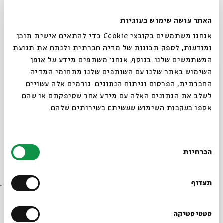
בן או תלמיד? ירושת מנהיגות בחסידות
האתר עושה שימוש בעוגיות
פרופ'
דוד אסף
, חוקר בחוג להיסטוריה של עם
אנחנו משתמשים בקובצי Cookie כדי להתאים אישית תוכן
ישראל באוניברסיטת תל אביב
ומודעות, לספק תכונות של מדיה חברתית ולנתח את תנועת
המשתמשים שלנו. בנוסף, אנחנו משתפים מידע על אופן
סגור
השימוש באתר שלנו עם השותפים שלנו מתחומי המדיה
00:15-1:15
החברתית, הפרסום וניתוח הנתונים. גורמים אלה עשויים
Choosing an Ancestor: The Strange History of a
לשלב את הנתונים האלה עם מידע אחר שסיפקתם או שהם
Stranger
אספו בעקבות השימוש שעשיתם בשירותים שלהם.
Dr
Avivah Zornberg
, Torah scholar and author
(Please respect the lecturer by wearing a facemask)
בחירת
הכרחיות
הסכמה
1:30-2:30
רוצים לדעת מה קורה
Storytelling, Education and Communal
בבית אבי חי לפני כולם?
Expectations: How did Girls and Boys Education
תעדוף
Differ in Medieval Ashkenaz?
Prof.
Elisheva Baumgarten
, researcher of Jewish
הרשמו לניוזלטר שלנו
סטטיסטיקה
History at the Hebrew University of Jerusalem