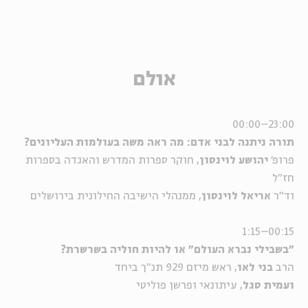
אולם
23:00–00:00
תורה ניתנה לבני אדם: מה ראה משה בעולמות העליונים?
פרופ'
יהושע לוינסון
, חוקר ספרות המדרש והאגדה בספרות
חז"ל
וד"ר
אריאל לוינסון
, ממנהלי הישיבה החילונית בירושלים
00:15–1:15
"בשבילי נברא העולם" או להיות חוליה בשרשרת?
הרב
בני לאו
, ראש מיזם 929 תנ"ך ביחד
ועמית סגל
, עיתונאי ופרשן פוליטי