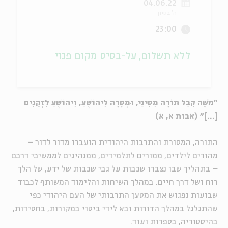
04.06.22
ה' בסיון
ה
אנגלית
מיוחדי
23:00
ללא תשלום, על-בסיס מקום פנוי
"מֹשֶׁה קִבֵּל תּוֹרָה מִסִּינַי, וּמְסָרָהּ לִיהוֹשֻׁעַ, וִיהוֹשֻׁעַ לִזְקֵנִים
[...]" (אבות א, א)
התורה, המסורת והתרבות היהודית הועברו מדור לדור –
מהורים לילדים, ממורים לתלמידים, ממנהיגים לממשיכי דרכם
– בתהליך שבו נצברו שכבות על גבי שכבות של ידע, של הלך
רוח ושל דרך חיים. במהלך השיחות והלימוד המשותף לכבוד
שבועות נפגוש את המטען התרבותי של העם היהודי כפי
שהתגלגל במהלך הדורות ובא לידי ביטוי במקורות, בחסידות,
בהיסטוריה, בספרות ועוד.