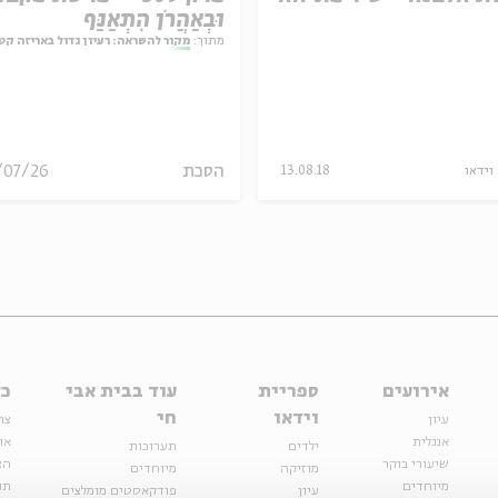
וּבְאַהֲרֹן הִתְאַנַּף
מתוך:
מקור להשראה: רעיון גדול באריזה קט
הסכת
/07/26
וידאו
13.08.18
אירועים
ספריית
עוד בבית אבי
כל
וידאו
חי
עיון
צר
אנגלית
או
ילדים
תערוכות
שיעורי בוקר
הצ
מוזיקה
מיוחדים
מיוחדים
תנ
עיון
פודקאסטים מומלצים