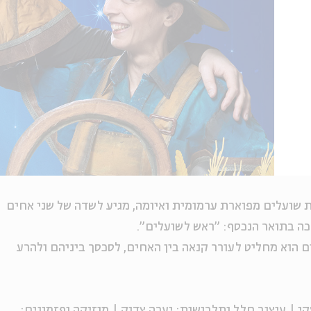
ת שועלים מפוארת ערמומית ואיומה, מגיע לשדה של שני אחים
זכה בתואר הנכסף: "ראש לשועלים".
ם הוא מחליט לעורר קנאה בין האחים, לסכסך ביניהם ולהרע
צקי | עיצוב חלל ותלבושות: יערה צדוק | מוזיקה ופזמונים: