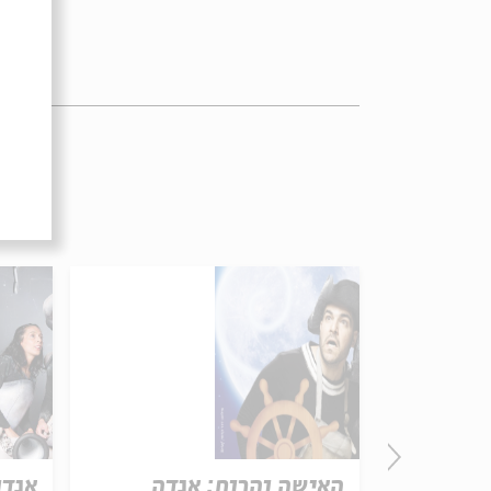
האישה והרוח: אגדה
אגדו