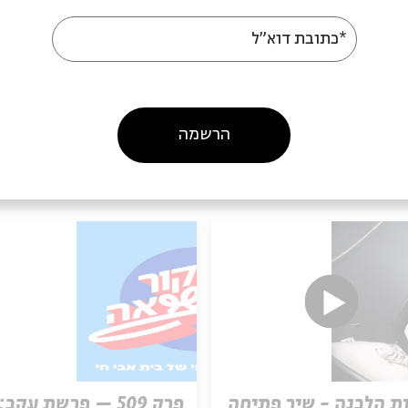
*כתובת דוא"ל
הרשמה
עוד בבית אבי חי
ת הלבנה - שיר פתיחה
פרק 509 – פרשת עקב: