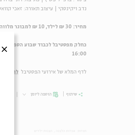
נדב ויקינסקי | עיצוב תאורה: זאכי קוואס
מחיר: 30 ₪ לילד, 10 ₪ למבוגר מלווה
כחלק מפסטיבל לכבוד שבוע הספר, הכרט
סגור
16:00
לדף המלא של אירועי הפסטיבל
לחצו כאן
שיתוף
הוספה ליומן
הרשמ
תגיות:
אגדות הלבנה
הצגות ילדים