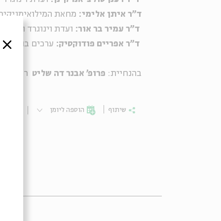
ד"ר איתן אלימי:
מחאת המילואימניקים
ד"ר עמיר בר אור:
ועדת וינוגרד וצה"ל
ד"ר אפריים פודוקסיק:
ערכים בועדת וי
סגור
בהנחיית:
פרופ' אבנר דה שליט
ראש המח
שיתוף
הוספה ליומן
הרשמ