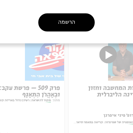
עוד בבית אבי חי
הרשמה
ת המחשבה וחזון
פרק 509 – פרשת עקב:
נה הליברלית
וּבְאַהֲרֹן הִתְאַנַּף
מתוך:
מקור להשראה: רעיון גדול באריזה קט
ופ' פיני איפרגן
אופציה של שפינוזה: קריאה במאמר תיאולוגי־מדיני