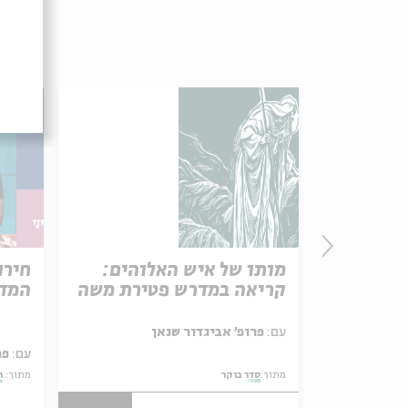
פרק 506 – אווה אילוז (1):
מותו של איש האלוהים:
חירו
באהבה
קריאה במדרש פטירת משה
המדי
ל באריזה קטנה
עם:
פרופ' אביגדור שנאן
עם:
פר
מתוך:
סדר בוקר
מתוך:
ה