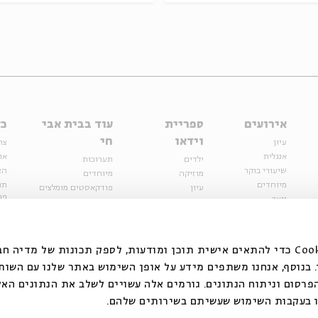
אירועים
ספריית
עוד בבית אבי
כל
וידאו
חי
עיון
צר
אנגלית
או
ילדים
תערוכות
שיעורי בוקר
הצ
מוזיקה
מיוחדים
מיוחדים
תנ
עיון
פודקאסטים מומלצים
פר
נוער
מיוחדים
כתבות
חנ
ספרות ושירה
ספרות ושירה
קצה הקרחון
סדרות
על הדרך
אירועי עבר
מפלגת המחשבות
אנחנו משתמשים בקובצי Cookie כדי להתאים אישית תוכן ומודעות, לספק תכונות של מ
אירועים
בנוסף, אנחנו משתפים מידע על אופן השימוש באתר שלנו עם השות
בירושלים
ילדים
רסום וניתוח הנתונים. גורמים אלה עשויים לשלב את הנתונים האל
מוזיקה
 בעקבות השימוש שעשיתם בשירותים שלהם.
הרצאות בזום