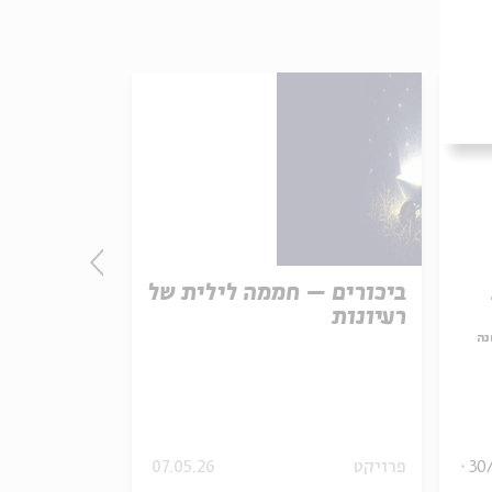
ביכורים – חממה לילית של
התורה - חו
רעיונות
אמת נצחית
נה
עם:
פרופ' פיני 
מתוך:
האופציה של שפי
30
פרויקט
07.05.26
סדר בוקר
וידאו