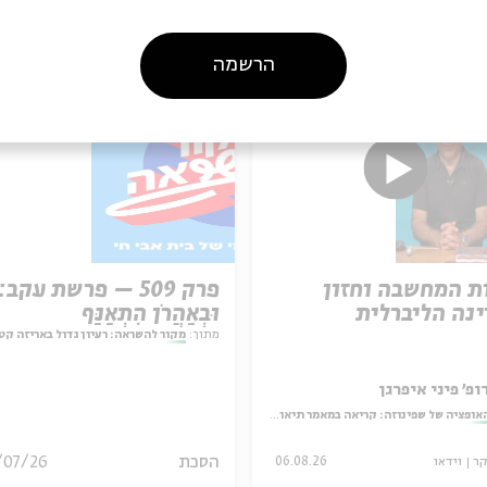
עוד בבית אבי חי
הרשמה
ת המחשבה וחזון
פרק 509 – פרשת עקב:
נה הליברלית
וּבְאַהֲרֹן הִתְאַנַּף
מתוך:
מקור להשראה: רעיון גדול באריזה קט
ופ' פיני איפרגן
אופציה של שפינוזה: קריאה במאמר תיאולוגי־מדיני
הסכת
/07/26
קר
וידאו
06.08.26