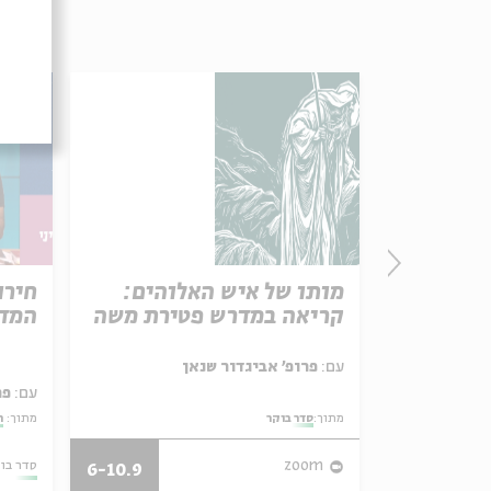
פרק 506 – אווה אילוז (1):
מותו של איש האלוהים:
חירו
באהבה
קריאה במדרש פטירת משה
המדי
ל באריזה קטנה
עם:
פרופ' אביגדור שנאן
עם:
פר
מתוך:
סדר בוקר
מתוך:
ה
27/07/26
zoom
סדר בו
6-10.9