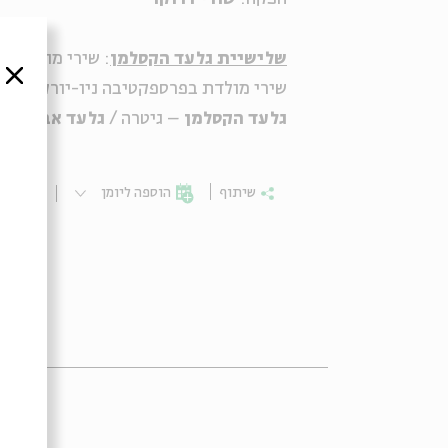
שלישיית גלעד הקסלמן
: שירי מולדת בל
סגור
שירי מולדת בפרספקטיבה ניו-יורקית וש
גלעד הקסלמן
– גיטרה /
גלעד אברו
– ב
שיתוף
הוספה ליומן
הרשמ