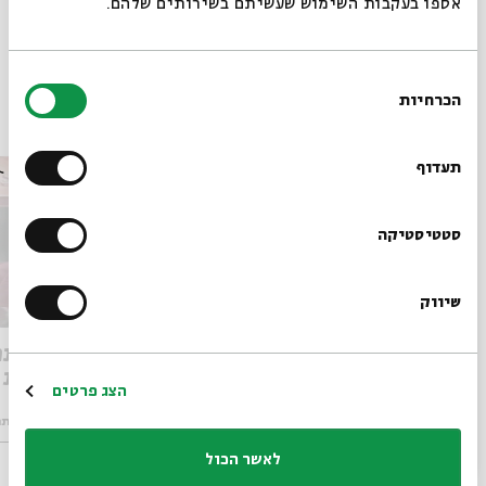
אספו בעקבות השימוש שעשיתם בשירותים שלהם.
שיתוף
הוספה ליומן
הרשמה לאירועים דומים
בחירת
הכרחיות
הסכמה
אירועים נוספים בסדרה
רוצים לדעת מה קורה
בבית אבי חי לפני כולם?
תעדוף
הרשמו לניוזלטר שלנו
סטטיסטיקה
שיווק
*כתובת דוא"ל
מה אתה אומר-העברית ניצחה את
מה אתה
ה"קוריצה"
אחרות
הרשמה
הצג פרטים
מתוך:
מה אתה אומר-שפה ותקשורת במציאות הישראלית
מתוך:
מה אתה
לאשר הכול
16.04
ד' | 20:00