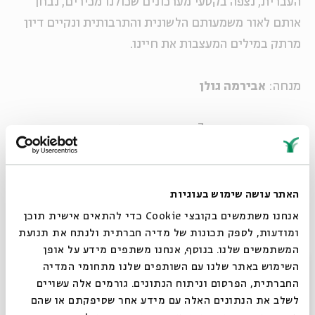
העברית, נצפה בקטעי מערכונים שכולנו מכירים, נבחן
אותם לאור משמעותם הלשונית והתרבותית ונקיים דיון
מרתק במילים המעצבות את חיינו.
מנחה:
אבירמה גולן
המפגשים יערכו בח7, ברבמה בבית אבי חי
סדרות נוספות במסגרת סדרת אירועי סוגרים שישים:
משפט
האתר עושה שימוש בעוגיות
סדרות שיתקיימו בעתיד: אופנה, מוסיקה ישראלית,
אנחנו משתמשים בקובצי Cookie כדי להתאים אישית תוכן
ומודעות, לספק תכונות של מדיה חברתית ולנתח את תנועת
הגות.
המשתמשים שלנו. בנוסף, אנחנו משתפים מידע על אופן
סדרות שהסתיימו: חינוך וקולנוע, צילום, ספורט,
סגור
השימוש באתר שלנו עם השותפים שלנו מתחומי המדיה
ספרות עברית, אדריכלות ועיצוב.
החברתית, הפרסום וניתוח הנתונים. גורמים אלה עשויים
לשלב את הנתונים האלה עם מידע אחר שסיפקתם או שהם