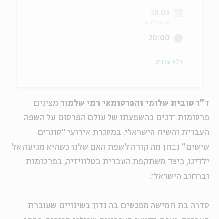
28.03
ה
אנגלית
מיוחדי
כא באדר ב'
20:00
ללא עלות
ד
"ר טובית שלומי והפרסומאי רמי שלמור
מציגים
פרסומות ודנים בהשפעתו של עולם הפרסום על השפה
העברית והשיח הישראלי.
במסגרת אירועי "סוגרים
שישים" נבחן מה קורה לשפת האם שלנו כשהיא מגיעה אל
ילדינו, כיצד משתקפת העברית בטלוויזיה, בפרסומות
וברחוב הישראלי.
סדרה בת חמישה מפגשים בה נדון בשינויים שעוברת