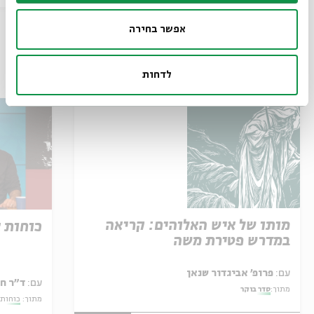
אפשר בחירה
עוד בבית אבי חי
לדחות
מותו של איש האלוהים: קריאה
כוחות 
במדרש פטירת משה
עם:
פרופ' אביגדור שנאן
עם:
ד"ר ח
מתוך:
סדר בוקר
מתוך:
כוחות 