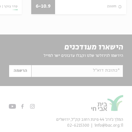
6-10.9
סדר בוקר
ו
zoom
הישארו מעודכנים
הירשמו לניוזלטר שלנו וקבלו עדכונים ישר למייל
*כתובת דוא"ל
הרשמה
המלך ג'ורג' 44 פינת רחוב קק״ל, ירושלים
02-6215300
info@bac.org.il