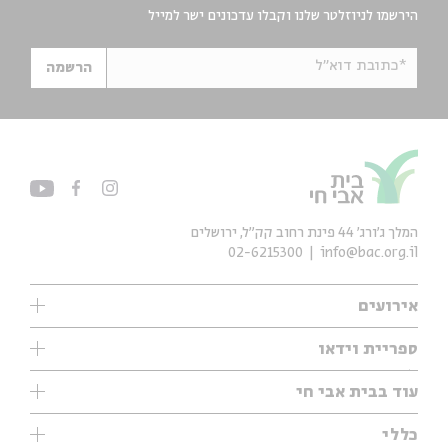
הירשמו לניוזלטר שלנו וקבלו עדכונים ישר למייל
*כתובת דוא"ל
הרשמה
המלך ג'ורג' 44 פינת רחוב קק״ל, ירושלים
02-6215300
info@bac.org.il
אירועים
עיון
ספריית וידאו
אנגלית
ילדים
שיעורי בוקר
עוד בבית אבי חי
מוזיקה
מיוחדים
תערוכות
עיון
כללי
נוער
מיוחדים