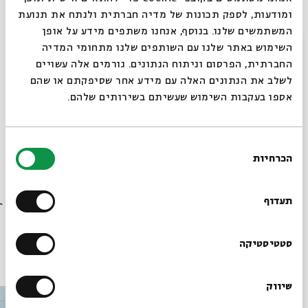
ומודעות, לספק תכונות של מדיה חברתית ולנתח את תנועת
ומשמעות.
המשתמשים שלנו. בנוסף, אנחנו משתפים מידע על אופן
סגור
השימוש באתר שלנו עם השותפים שלנו מתחומי המדיה
- המפגש מיועד לבני ולבנות נוער
בגילאי 13 ומעלה.
החברתית, הפרסום וניתוח הנתונים. גורמים אלה עשויים
- המחיר
כולל
כניסה ליריד ספרים שיתקיים בחצר בית אבי חי
לשלב את הנתונים האלה עם מידע אחר שסיפקתם או שהם
מ16:00- 19:00
אספו בעקבות השימוש שעשיתם בשירותים שלהם.
לדף המלא של אירועי הפסטיבל
לחצו כאן>>
בחירת
הכרחיות
הסכמה
רוצים לדעת מה קורה
שיתוף
הוספה ליומן
הרשמה לאירועים דומים
בבית אבי חי לפני כולם?
תעדוף
הרשמו לניוזלטר שלנו
סטטיסטיקה
עוד בבית אבי חי
שיווק
*כתובת דוא"ל