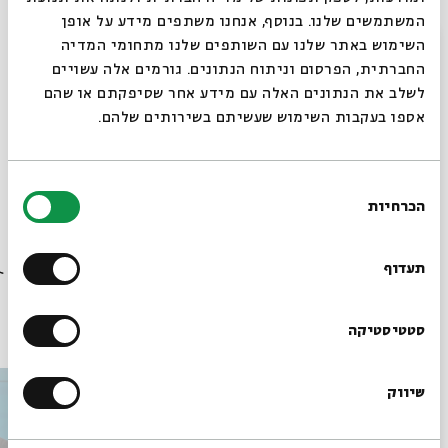
המשתמשים שלנו. בנוסף, אנחנו משתפים מידע על אופן
סגור
השימוש באתר שלנו עם השותפים שלנו מתחומי המדיה
החברתית, הפרסום וניתוח הנתונים. גורמים אלה עשויים
בשיתוף בית הקונפדרציה ובית שמואל
לשלב את הנתונים האלה עם מידע אחר שסיפקתם או שהם
אספו בעקבות השימוש שעשיתם בשירותים שלהם.
לפרטים מלאים: www.confederationhouse.org
בחירת
שיתוף
הוספה ליומן
הרשמה לאירועים דומים
הכרחיות
הסכמה
רוצים לדעת מה קורה
בבית אבי חי לפני כולם?
תעדוף
עוד בבית אבי חי
הרשמו לניוזלטר שלנו
סטטיסטיקה
שיווק
*כתובת דוא"ל