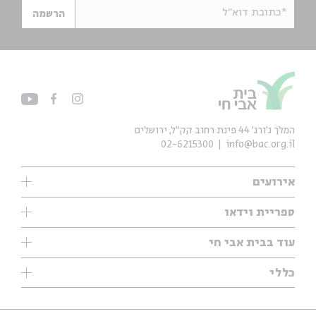
*כתובת דוא"ל
הרשמה
המלך ג'ורג' 44 פינת רחוב קק״ל, ירושלים
02-6215300
info@bac.org.il
אירועים
עיון
ספריית וידאו
אנגלית
ילדים
שיעורי בוקר
עוד בבית אבי חי
מוזיקה
מיוחדים
תערוכות
עיון
כללי
נוער
מיוחדים
מיוחדים
צרו קשר
ספרות ושירה
פודקאסטים מומלצים
ספרות ושירה
אודות
סדרות