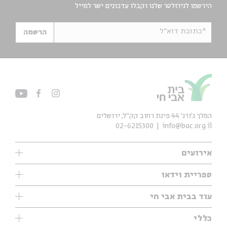
הירשמו לניוזלטר שלנו וקבלו עדכונים ישר למייל
*כתובת דוא"ל
הרשמה
המלך ג'ורג' 44 פינת רחוב קק״ל, ירושלים
02-6215300
info@bac.org.il
אירועים
עיון
ספריית וידאו
אנגלית
ילדים
שיעורי בוקר
עוד בבית אבי חי
מוזיקה
מיוחדים
תערוכות
עיון
כללי
נוער
מיוחדים