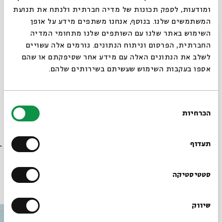
ומודעות, לספק תכונות של מדיה חברתית ולנתח את תנועת
המשתמשים שלנו. בנוסף, אנחנו משתפים מידע על אופן
יאיר אופיר - בס | ארז מונק - כלי הקשה | אוריה הרוש - עוד
סגור
השימוש באתר שלנו עם השותפים שלנו מתחומי המדיה
| שלמה אילן קינן - גיטרות
החברתית, הפרסום וניתוח הנתונים. גורמים אלה עשויים
יגל הרוש - קמנצ'ה, נאי, שירה | מיטל ברכה קרני – פסנתר
לשלב את הנתונים האלה עם מידע אחר שסיפקתם או שהם
אספו בעקבות השימוש שעשיתם בשירותים שלהם.
ניהול מוזיקלי: יגל הרוש
בחירת
הכרחיות
הסכמה
שיתוף
הוספה ליומן
הרשמה לאירועים דומים
רוצים לדעת מה קורה
בבית אבי חי לפני כולם?
תעדוף
הרשמו לניוזלטר שלנו
סטטיסטיקה
עוד בבית אבי חי
שיווק
*כתובת דוא"ל