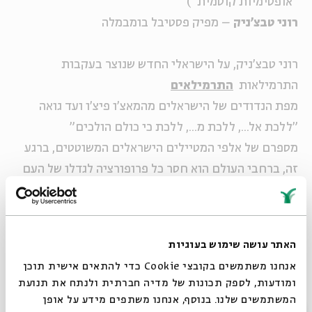
"אופטימיות קוסמית")
רוני טבצ'ניק
– מפיק פסטיבל בומבמלה
רוני טבצ'ניק,
על הישראלי החדש שנוצר בעקבות
התרמילאות
התרמילאים
מפת הנדודים של הישראלים מהמאצ'ו פיצ'ו ועד גואה
"ללכת אל..., ללכת מ..., ללכת כי כולם הולכים"
מספרם של אלפי המטיילים הישראלים המשוטטים, ברגע
זה, ברחבי העולם הוא חסר כל פרופורציה לגדלו של העם
היושב בציון. לאן כולם הולכים - ולמה?
חמש תחנות-מסע בעקבות תשוקת הנדודים הישראלית,
סיבותיה ותוצאותיה.
האתר עושה שימוש בעוגיות
עורך ומנחה הסדרה: ד"ר
חיים נוי
, חוקר תרבות בחברה
אנחנו משתמשים בקובצי Cookie כדי להתאים אישית תוכן
הישראלית, מומחה לתרמילאות ומרצה במכללת ספיר
ומודעות, לספק תכונות של מדיה חברתית ולנתח את תנועת
המשתמשים שלנו. בנוסף, אנחנו משתפים מידע על אופן