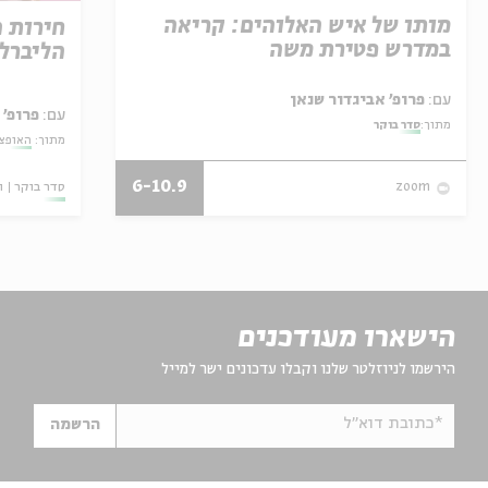
מותו של איש האלוהים: קריאה
חירות 
במדרש פטירת משה
הליברל
עם:
פרופ' אביגדור שנאן
עם:
פרופ' 
מתוך:
סדר בוקר
מתוך:
האופצי
6-10.9
סדר בוקר
ו
zoom
הישארו מעודכנים
הירשמו לניוזלטר שלנו וקבלו עדכונים ישר למייל
*כתובת דוא"ל
הרשמה