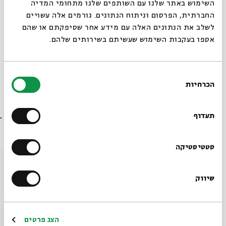
סגור
השימוש באתר שלנו עם השותפים שלנו מתחומי המדיה
החברתית, הפרסום וניתוח הנתונים. גורמים אלה עשויים
לשלב את הנתונים האלה עם מידע אחר שסיפקתם או שהם
אספו בעקבות השימוש שעשיתם בשירותים שלהם.
בחירת
הכרחיות
שיתוף
הוספה ליומן
הרשמה לאירועים דומים
הסכמה
רוצים לדעת מה קורה
בבית אבי חי לפני כולם?
תעדוף
אירועים נוספים בסדרה
הרשמו לניוזלטר שלנו
סטטיסטיקה
שיווק
*כתובת דוא"ל
הרשמה
הצג פרטים