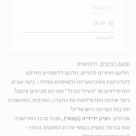
05.02
ה
אנגלית
מיוחדי
יא בשבט
18:30
ללא עלות
תחנה רביעית
: היבואנים
חלקם חוזרים להורים, חלקם ללימודים וחלקם
לקליניקות פסיכיאטריות ולמוסדות גמילה - כיצד שבים
התרמילאים מן "הטיול הגדול" ומה הם מביאים איתם?
כיצד שינתה התרמילאות את החברה, התרבות, התקשורת
ותרבות הצריכה הישראלית?
אורחים:
רפיק ידידיה (קמחי),
מנהל מרכז למדיטציה
אומ בכרמל, (מפיק ובמאי סדרת המסעות בהודו -