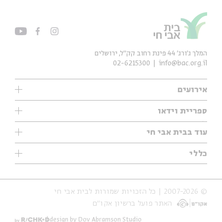
המלך ג'ורג' 44 פינת רחוב קק״ל, ירושלים
02-6215300
info@bac.org.il
אירועים
עיון
ספריית וידאו
אנגלית
ילדים
שיעורי בוקר
עוד בבית אבי חי
מוזיקה
מיוחדים
תערוכות
עיון
כללי
נוער
מיוחדים
מיוחדים
צרו קשר
ספרות ושירה
פודקאסטים מומלצים
ספרות ושירה
אודות
סדרות
כתבות
© 2007-2026 | כל הזכויות שמורות לבית אבי חי
הצהרת נגישות
אירועי עבר
קצה הקרחון
האתר פועל ברשיון אקו״ם
תנאי שימוש והצהרת פרטיות
אירועים בירושלים
על הדרך
חנות
ילדים
design by Dov Abramson Studio