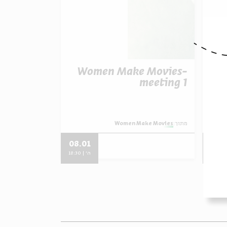
Women Make Movies-
W
meeting 1
מתוך:
Women Make Movies
08.01
05.
18:3
ה' | 18:30