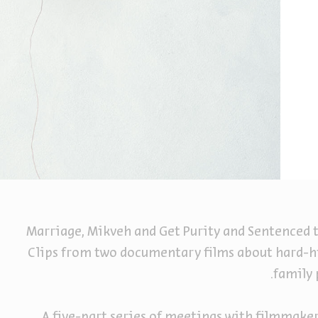
Marriage, Mikveh and Get Purity and Sentenced t
Clips from two documentary films about hard-h
family 
A five-part series of meetings with filmmakers