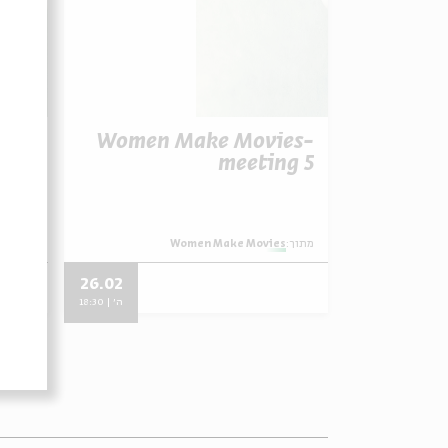
es-
Women Make Movies-
ng 4
meeting 5
מתוך:
Women Make Movies
מתוך:
s
26.02
ה' | 18:30