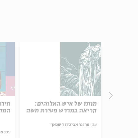
פרק 506 – אווה אילוז (1):
מותו של איש האלוהים:
חירו
באהבה
קריאה במדרש פטירת משה
המדי
ל באריזה קטנה
עם:
פרופ' אביגדור שנאן
עם:
פר