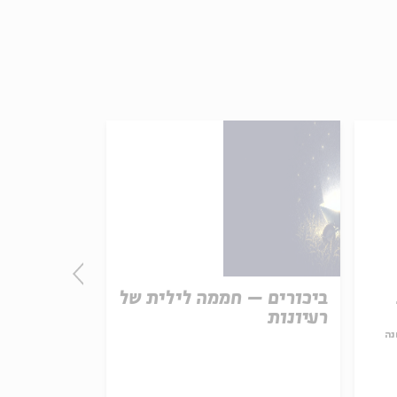
ביכורים – חממה לילית של
התורה - חו
רעיונות
אמת נצחית
נה
עם:
פרופ' פיני 