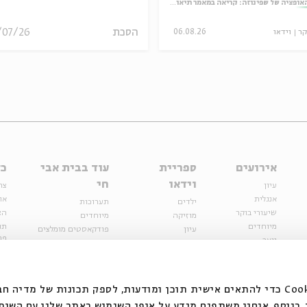
אופציה של שפינוזה: קריאה במאמר תיאולוגי־מדיני
הסכת
/07/26
קר
וידאו
06.08.26
אירועים
ספריית
עוד בבית אבי
כל
וידאו
חי
עיון
צר
אנגלית
או
ילדים
תערוכות
שיעורי בוקר
הצ
מוזיקה
מיוחדים
מיוחדים
תנ
עיון
פודקאסטים מומלצים
פר
נוער
מיוחדים
כתבות
חנ
ספרות ושירה
ספרות ושירה
קצה הקרחון
סדרות
על הדרך
אירועי עבר
מפלגת המחשבות
אנחנו משתמשים בקובצי Cookie כדי להתאים אישית תוכן ומודעות, לספק תכונות של מ
אירועים
בנוסף, אנחנו משתפים מידע על אופן השימוש באתר שלנו עם השות