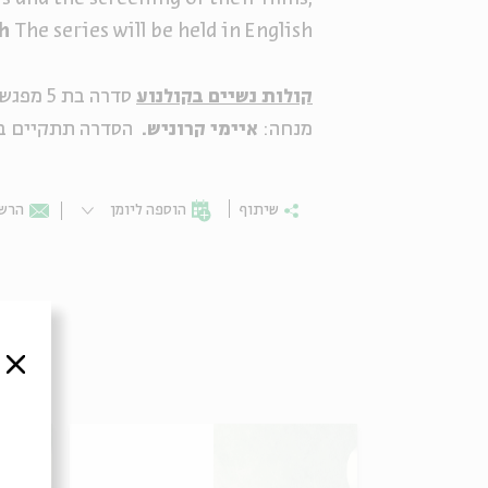
sh
The series will be held in English
קולות נשיים בקולנוע
סדרה בת 5 מפגשים עם במאיות ישראליות עכשוויות ועם סרטיהן.
מנחה:
איימי קרוניש.
הסדרה תתקיים ב
שיתוף
הוספה ליומן
הרשמ
סגור