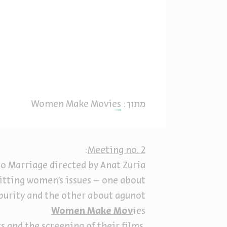
מתוך:
Women Make Movies
:
Meeting no. 2
o Marriage directed by Anat Zuria
itting women’s issues – one about
purity and the other about agunot.
Women Make Mov
ies
 and the screening of their films,