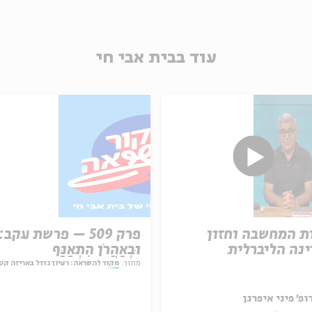
עוד בבית אבי חי
ת המחשבה וחזון
פרק 509 – פרשת עקב:
נה הליברלית
וּבְאַהֲרֹן הִתְאַנַּף
מתוך:
מקור להשראה: רעיון גדול באריזה קט
ופ' פיני איפרגן