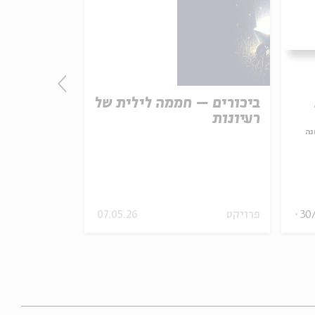
ביכורים – חממה לילית של
התורה - חו
רעיונות
אמת נצחית
נה
עם:
פרופ' פיני 
מתוך:
האופציה של שפי
30
פרויקט
07.05.26
סדר בוקר
וידאו