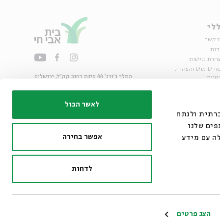
לי
ו קשר
דות
הרת נגישות
אי שימוש והצהרת
המלך ג'ורג' 44 פינת רחוב קק״ל, ירושלים
טיות
02-6215300
ות
info@bac.org.il
לאשר הכול
דיה חברתית ולנתח
פים שלנו
אפשר בחירה
ה עם מידע
לדחות
ו״ם
הצג פרטים