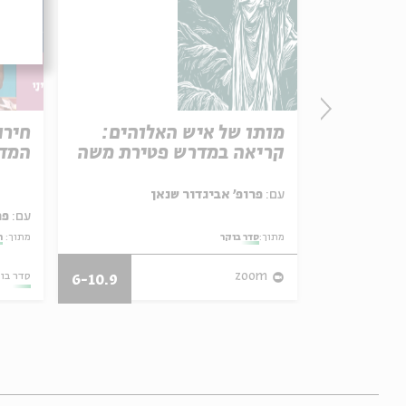
פרק 506 – אווה אילוז (1):
מותו של איש האלוהים:
חירו
באהבה
קריאה במדרש פטירת משה
המדי
ל באריזה קטנה
עם:
פרופ' אביגדור שנאן
עם:
פר
מתוך:
סדר בוקר
מתוך:
ה
27/07/26
zoom
סדר בו
6-10.9