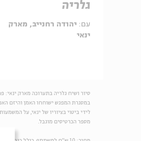
גלריה
עם:
יהודה רחנייב, מארק
ינאי
סיור ושיח גלריה בתערוכה
מארק ינאי: פ
במסגרת המפגש ישוחחו האמן והיזם האמ
לידי ביטוי בציוריו של ינאי, על המשמעו
מספר הכרטיסים מוגבל.
מחיר: 10 ש"ח למשתתף, כולל כיבוד קל.