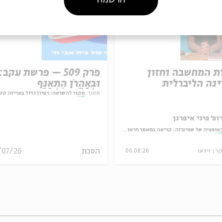
ת המחשבה וחזון
פרק 509 – פרשת עקב:
נה הליברלית
וּבְאַהֲרֹן הִתְאַנַּף
מתוך:
מקור להשראה: רעיון גדול באריזה קט
ופ' פיני איפרגן
אופציה של שפינוזה: קריאה במאמר תיאולוגי־מדיני
הסכת
/07/26
קר
וידאו
06.08.26