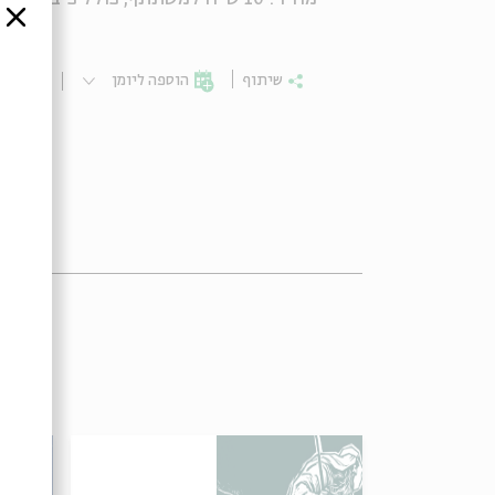
סגור
שיתוף
הוספה ליומן
הרשמ