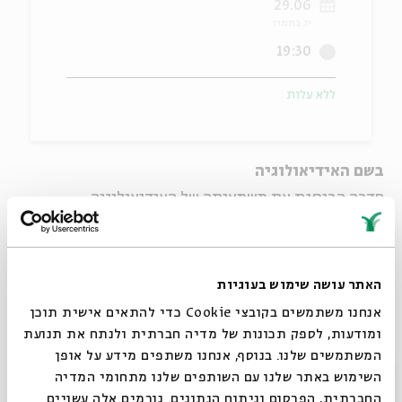
29.06
יג בתמוז
ה
אנגלית
מיוחדי
19:30
ללא עלות
בשם האידיאולוגיה
סדרה הבוחנת את משמעותה של האידיאולוגיה
בפוליטיקה הישראלית, תוך בחינת השתנותה לאורך
השנים.
מנחים: פרופ'
יצחק גל-נור
ופרופ'
אבנר דה-שליט
.
האתר עושה שימוש בעוגיות
אנחנו משתמשים בקובצי Cookie כדי להתאים אישית תוכן
לאן נעלמה הלאומיות הציונית החילונית?
ומודעות, לספק תכונות של מדיה חברתית ולנתח את תנועת
המשתמשים שלנו. בנוסף, אנחנו משתפים מידע על אופן
מרצה: ד"ר
אלכס יעקבסון
סגור
השימוש באתר שלנו עם השותפים שלנו מתחומי המדיה
מגיב: השר וחה"כ לשעבר
יורם ארידור
החברתית, הפרסום וניתוח הנתונים. גורמים אלה עשויים