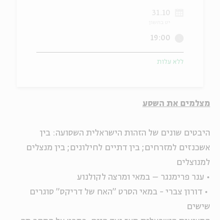
31.10
ה
אנגלית
מיוחדי
יט בחשון
19:00
ללא עלות
מצלמים את השסע
היבטים שונים של הזהות הישראלית השסועה: בין
אשכנזים למזרחים; בין דתיים לחילונים; בין מנצלים
למנוצלים
• ענר פרימנגר – במאי ומרצה לקולנוע
• דורון צברי - במאי הסרט "האח של דריקס"
סוגרים
שישים