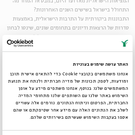
המציאות הישראלית מאז ועד היום, במבט אל המחר מה
התחולל בישראל בשישים השנים האחרונות?
התבוננות ביקורתית על התרבות הישראלית, באמצעות
סדרות של הרצאות ודיונים בתחומים שונים, שינסו לבחון
את השינויים והתמורות שהתרחשו בישראל לאורך שישים
השנים שחלפו, ובמבט אל השנים שעוד נכונו לנו
סיפורי בדים: קולנוע
האתר עושה שימוש בעוגיות
החברה הישראלית בראי הקולנוע
אנחנו משתמשים בקובצי Cookie כדי להתאים אישית תוכן
ומודעות, לספק תכונות של מדיה חברתית ולנתח את תנועת
מנחה: עמנואל הלפרין עורכת: איימי קרוניש
המשתמשים שלנו. בנוסף, אנחנו משתפים מידע על אופן
סגור
השימוש באתר שלנו עם השותפים שלנו מתחומי המדיה
החברתית, הפרסום וניתוח הנתונים. גורמים אלה עשויים
שיתוף
הוספה ליומן
הרשמה לאירועים דומים
לשלב את הנתונים האלה עם מידע אחר שסיפקתם או שהם
אספו בעקבות השימוש שעשיתם בשירותים שלהם.
אירועים נוספים בסדרה