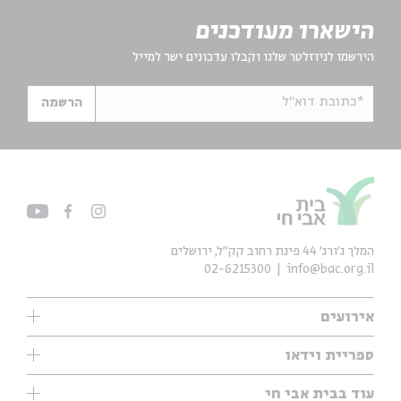
הישארו מעודכנים
הירשמו לניוזלטר שלנו וקבלו עדכונים ישר למייל
*כתובת דוא"ל
הרשמה
המלך ג'ורג' 44 פינת רחוב קק״ל, ירושלים
02-6215300
info@bac.org.il
אירועים
עיון
ספריית וידאו
אנגלית
ילדים
שיעורי בוקר
עוד בבית אבי חי