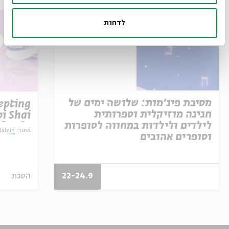
לדחות
מסיבת פיג'מות: שלושה ימים של
epting
חגיגה מוזיקלית וספרותית
i Shai
לילדים ולילדות במחווה לסופרות
lstein
מתוך:
lstein
וסופרים אהובים
22-24.9
הסכת