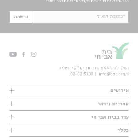
הירשמו לניוזלטר שלנו וקבלו עדכונים ישר למייל
*כתובת דוא"ל
הרשמה
המלך ג'ורג' 44 פינת רחוב קק״ל, ירושלים
02-6215300
info@bac.org.il
אירועים
עיון
ספריית וידאו
אנגלית
ילדים
שיעורי בוקר
עוד בבית אבי חי
מוזיקה
מיוחדים
תערוכות
עיון
כללי
נוער
מיוחדים
מיוחדים