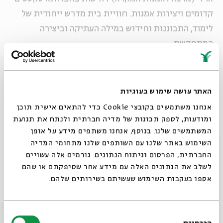
קדומים ויצירות אמנות. חוויית בית מדרש ייחודית של
לימוד, התבוננות וחידוש במילה העתיקה וביצירה
המתחדשת.
רוצים לדבר על אומנות מבראשית?
הצטרפו לפורום
אותמונה
האתר עושה שימוש בעוגיות
אנחנו משתמשים בקובצי Cookie כדי להתאים אישית תוכן
ומודעות, לספק תכונות של מדיה חברתית ולנתח את תנועת
המשתמשים שלנו. בנוסף, אנחנו משתפים מידע על אופן
סגור
שיתוף
הוספה ליומן
הרשמה לאירועים דומים
השימוש באתר שלנו עם השותפים שלנו מתחומי המדיה
החברתית, הפרסום וניתוח הנתונים. גורמים אלה עשויים
לשלב את הנתונים האלה עם מידע אחר שסיפקתם או שהם
אספו בעקבות השימוש שעשיתם בשירותים שלהם.
אירועים נוספים בסדרה
בחירת