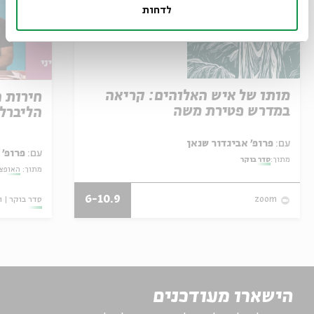
לדחות
מותו של איש האלוהים: קריאה
חירות 
במדרש פטירת משה
הליברל
עם:
פרופ' אביגדור שנאן
עם:
פרופ' 
מתוך:
סדר בוקר
מתוך:
האופצי
6-10.9
סדר בוקר
ו
zoom
הישארו מעודכנים