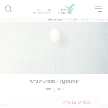
גור
סגור
סגור
דף הבית
אירועים
אוֹתְּמוּנָה - מפגש שביעי
אוֹתְּמוּנָה - מפגש שביעי
מתוך:
אוֹתְּמוּנָה
התקיים בתאריך: