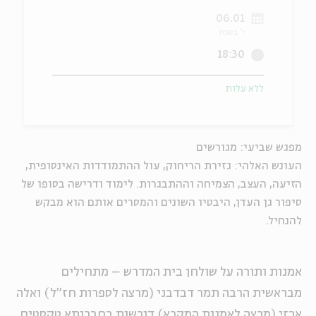
06.01
ה
אנגלית
מיוחדי
י' בטבת
18:30
ללא עלות
מפגש שביעי: מגורשים
העונש האלהי: גזירת הריחוק, עול ההתמודדות האינסופית,
הזיעה, העצב, הצמיחה וההתבגרות. לימוד ודרישה בסופו של
סיפור גן העדן, היבטיו השונים והמסרים אותם הוא מבקש
להנחיל.
אמנות ותורה על שולחן בית המדרש – מתחילים
מבראשית הרבה תמר דבדבני (מרצה לספרות חז"ל) ואלה
ארזי (מרצה לאמנות המקרא) דורשות בחברותא טקסטים